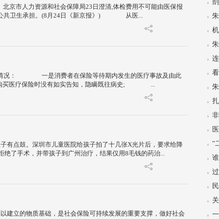
剖
。北京市人力资源和社会保障局23日澄清,体检费用不可能由医保报
公共卫生承担。(8月24日《新京报》) 从医...
连
看
三种情况： 一是消费者在保险等待期内发生的医疗事故及由此
买医疗保险时没有如实告知，隐瞒既往病史; ...
扎
“
子有点鼓。深圳市儿童医院给孩子拍了十几张X光片后，要求给降
绝了手术，并带孩子到广州治疗，结果仅用8毛钱的药治...
谁
民
以建立的物质基础，是社会保险可持续发展的重要支撑，做好社会
一