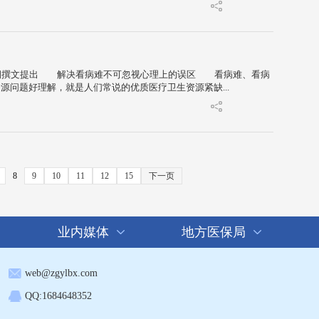
期撰文提出 解决看病难不可忽视心理上的误区 看病难、看病
问题好理解，就是人们常说的优质医疗卫生资源紧缺...
8
9
10
11
12
15
下一页
业内媒体
地方医保局
web@zgylbx.com
QQ:1684648352