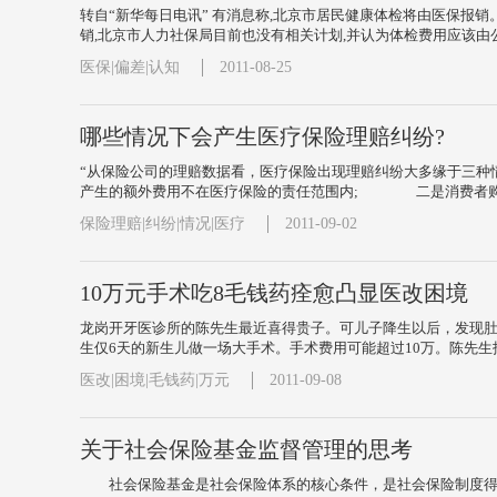
转自“新华每日电讯” 有消息称,北京市居民健康体检将由医保报销
销,北京市人力社保局目前也没有相关计划,并认为体检费用应该由
医保|偏差|认知
2011-08-25
哪些情况下会产生医疗保险理赔纠纷?
“从保险公司的理赔数据看，医疗保险出现理赔纠纷大多缘于
产生的额外费用不在医疗保险的责任范围内; 二是消费者购
保险理赔|纠纷|情况|医疗
2011-09-02
10万元手术吃8毛钱药痊愈凸显医改困境
龙岗开牙医诊所的陈先生最近喜得贵子。可儿子降生以后，发现肚
生仅6天的新生儿做一场大手术。手术费用可能超过10万。陈先生拒
医改|困境|毛钱药|万元
2011-09-08
关于社会保险基金监督管理的思考
社会保险基金是社会保险体系的核心条件，是社会保险制度得