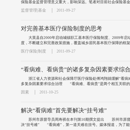
保险基金监督管理意义重大，影响深远。笔者对目前社会保险基金监
监督管理|基金
2011-09-27
对完善基本医疗保险制度的思考
大英县自2000年启动城镇职工基本医疗保险制度、2009年
度，不断建立和完善政策措施，覆盖城乡居民基本医疗保障的框架已
医疗保险|制度
2011-09-27
“看病难、看病贵”的诸多复杂因素要求综
浙江省人力资源和社会保障厅医疗保险处傅鸿翔就缓解“看病难
多复杂因素要求综合治理 “看病难、看病贵”是两个相互关联的问
因素
2011-10-25
解决“看病难”首先要解决“挂号难”
苏州市原督导员周寿祺在本刊第10期撰文提出 苏州市原督导
决“挂号难” “看病难”，第一道关难在挂号。媒体报道，为了能