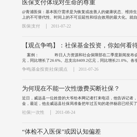
医保支付体现对生命的尊重
@青浦医保：基本医疗需求是为恢复或改善人的健康状态、维持生
上的不可替代性、时间上的不可后延性和综合效用的最大化。就自杀、
医保|支付
2011-07-22
【观点争鸣】：社保基金投资，你如何看
案例： 昨日人力资源和社会保障部在二季度新闻发布会上公布了
元，同比增长了26.6%。总支出8409.2亿元，同比增长21.0%
争鸣|基金投资|社保|观点
2011-07-26
为何现在不能一次性缴费买断社保？
近日，威远县一位姓曾的大爷给本网记者打来电话，他告诉记者
金，最近，他去威远县社保局准备把年过五旬的老伴杨容已经买了9
社保|一次性
2011-08-24
“体检不入医保”或因认知偏差