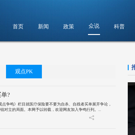
众说
首页
新闻
政策
科普
观点PK
单?
点争鸣》栏目就医疗保险要不要为自杀、自残者买单展开争论，
对立的局面。本网予以转载，欢迎网友加入争鸣行列。...