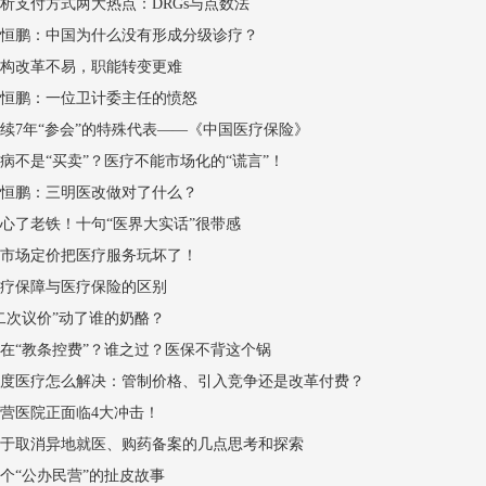
析支付方式两大热点：DRGs与点数法
朱恒鹏：中国为什么没有形成分级诊疗？
机构改革不易，职能转变更难
朱恒鹏：一位卫计委主任的愤怒
续7年“参会”的特殊代表——《中国医疗保险》
病不是“买卖”？医疗不能市场化的“谎言”！
朱恒鹏：三明医改做对了什么？
心了老铁！十句“医界大实话”很带感
非市场定价把医疗服务玩坏了！
医疗保障与医疗保险的区别
二次议价”动了谁的奶酪？
在“教条控费”？谁之过？医保不背这个锅
过度医疗怎么解决：管制价格、引入竞争还是改革付费？
营医院正面临4大冲击！
关于取消异地就医、购药备案的几点思考和探索
个“公办民营”的扯皮故事