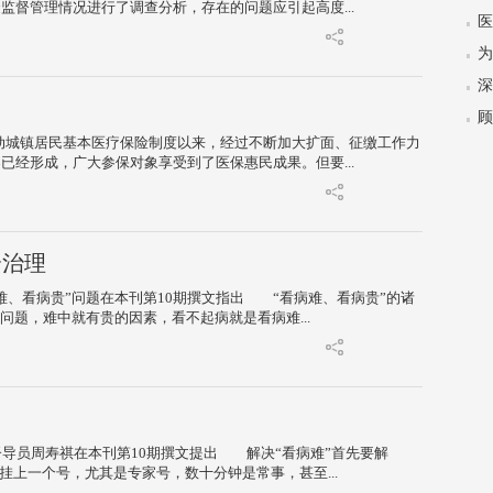
督管理情况进行了调查分析，存在的问题应引起高度...
医
启动城镇居民基本医疗保险制度以来，经过不断加大扩面、征缴工作力
经形成，广大参保对象享受到了医保惠民成果。但要...
合治理
、看病贵”问题在本刊第10期撰文指出 “看病难、看病贵”的诸
题，难中就有贵的因素，看不起病就是看病难...
员周寿祺在本刊第10期撰文提出 解决“看病难”首先要解
挂上一个号，尤其是专家号，数十分钟是常事，甚至...