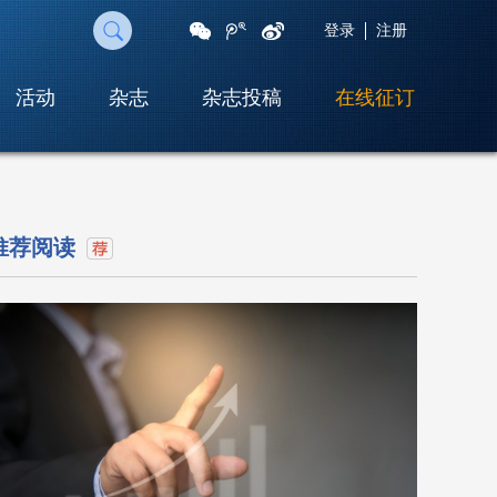
登录
注册
活动
杂志
杂志投稿
在线征订
扫
一
扫
即
可
推荐阅读
将
网
页
分
享
至
朋
友
圈