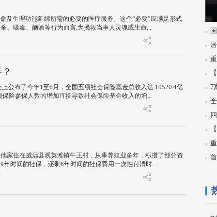
命及生理功能延续所需的必要的医疗服务。这个“必要”应满足形式
吸毒、酗酒等行为而言,为挽救当事人灵魂或生命,...
待？
7
今年1至6月，全国五项社会保险基金总收入达 10520.4亿
。各项保险参保人数的增加直接导致社会保险基金收入的增...
，他家住在威远县观英滩镇牛王村，从事养殖业多年，积攒了部分资
年时间的社保，还剩6年时间的社保费用一次性付清时...