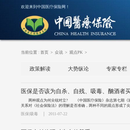
欢迎来到中国医疗保险网！
当前位置 :
首页
>
众说
>
观点PK
>
政策解读
大势纵论
专家专栏
医保是否该为自杀、自残、吸毒、酗酒者买
两种观点为何尖锐对立? 《中国医疗保险》杂志第七期《观
关系对《社会保险法》的理解是否准确，两种不同的观点形成了尖锐
医保|吸毒
2011-07-22