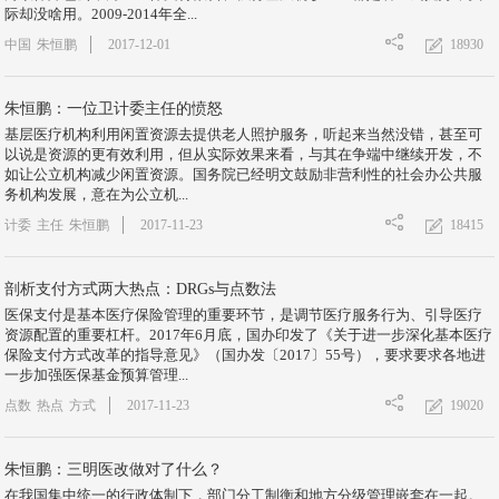
际却没啥用。2009-2014年全...
18930
中国
朱恒鹏
2017-12-01
朱恒鹏：一位卫计委主任的愤怒
基层医疗机构利用闲置资源去提供老人照护服务，听起来当然没错，甚至可
以说是资源的更有效利用，但从实际效果来看，与其在争端中继续开发，不
如让公立机构减少闲置资源。国务院已经明文鼓励非营利性的社会办公共服
务机构发展，意在为公立机...
18415
计委
主任
朱恒鹏
2017-11-23
剖析支付方式两大热点：DRGs与点数法
医保支付是基本医疗保险管理的重要环节，是调节医疗服务行为、引导医疗
资源配置的重要杠杆。2017年6月底，国办印发了《关于进一步深化基本医疗
保险支付方式改革的指导意见》（国办发〔2017〕55号），要求要求各地进
一步加强医保基金预算管理...
19020
点数
热点
方式
2017-11-23
朱恒鹏：三明医改做对了什么？
在我国集中统一的行政体制下，部门分工制衡和地方分级管理嵌套在一起。