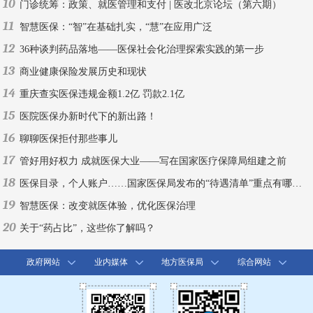
10
门诊统筹：政策、就医管理和支付 | 医改北京论坛（第六期）
11
智慧医保：“智”在基础扎实，“慧”在应用广泛
12
36种谈判药品落地——医保社会化治理探索实践的第一步
13
商业健康保险发展历史和现状
14
重庆查实医保违规金额1.2亿 罚款2.1亿
15
医院医保办新时代下的新出路！
16
聊聊医保拒付那些事儿
17
管好用好权力 成就医保大业——写在国家医疗保障局组建之前
18
医保目录，个人账户……国家医保局发布的“待遇清单”重点有哪些？
19
智慧医保：改变就医体验，优化医保治理
20
关于“药占比”，这些你了解吗？
政府网站
业内媒体
地方医保局
综合网站