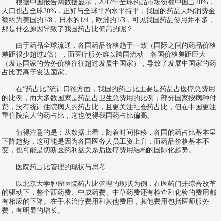
根据中国报告网数据显示，2017年全球药品市场份额中国占20%，
人口也占全球20%，正好与全球平均水平持平；我国的药品人均消费金
额约为美国的1/8，日本的1/4，欧洲的1/3，可见我国药品使用并不多，
那是什么原因导致了我国药占比偏高的呢？
由于药品全球流通，各国药品价格趋于一致（国际之间的药品价格
差距很少超过2倍），而医疗服务难以跨国流动，各国价格差距巨大
（发达国家的劳务价格往往超过发展中国家），导致了发展中国家的药
占比要高于发达国家。
在“药占比”统计口径方面，我国的药占比主要是药品占医疗总费用
的比例，而大多数国家是药品占卫生总费用的比例；部分国家按病种付
费，没有统计住院病人的药占比，且更关注社会药占比，但在中国更注
重住院病人的药占比，这也使得我国药占比偏高。
值得注意的是：从数据上看，随着时间推移，各国的药占比基本呈
下降趋势，这可能是因为各国医务人员工资上升，而药品价格基本不
变，也可能是切断医药利益关系后医疗费用结构的国际化趋势。
医院药占比管理的现状与思考
以北京大学肿瘤医院药占比管理的现状为例，在医药门开综合改革
的驱动下，整个西药费、中成药费、中草药费还有检查和化验的费用都
有相应的下降。在手术治疗费用和其他费用，其他费用包括医师服务
费，有明显的增长。