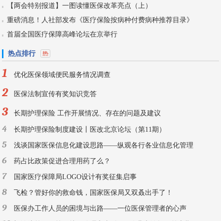
【两会特别报道】一图读懂医保改革亮点（上）
重磅消息！人社部发布《医疗保险按病种付费病种推荐目录》
首届全国医疗保障高峰论坛在京举行
热点排行
1
优化医保领域便民服务情况调查
2
医保法制宣传有奖知识竞答
3
长期护理保险 工作开展情况、存在的问题及建议
4
长期护理保险制度建设丨医改北京论坛（第11期）
5
浅谈国家医保信息化建设思路——纵观各行各业信息化管理
6
药占比政策促进合理用药了么？
7
国家医疗保障局LOGO设计有奖征集启事
8
飞检？管好你的救命钱，国家医保局又双叒出手了！
9
医保办工作人员的困境与出路——一位医保管理者的心声