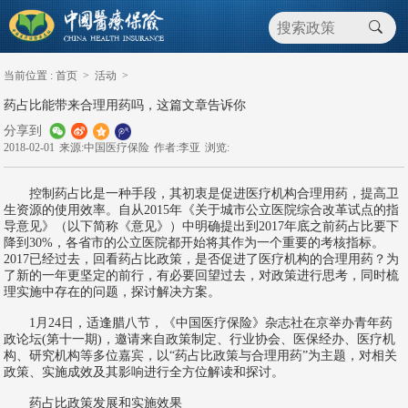
当前位置 :
首页
>
活动
>
药占比能带来合理用药吗，这篇文章告诉你
分享到
2018-02-01
来源:中国医疗保险
作者:李亚
浏览:
控制药占比是一种手段，其初衷是促进医疗机构合理用药，提高卫
生资源的使用效率。自从2015年《关于城市公立医院综合改革试点的指
导意见》（以下简称《意见》）中明确提出到2017年底之前药占比要下
降到30%，各省市的公立医院都开始将其作为一个重要的考核指标。
2017已经过去，回看药占比政策，是否促进了医疗机构的合理用药？为
了新的一年更坚定的前行，有必要回望过去，对政策进行思考，同时梳
理实施中存在的问题，探讨解决方案。
1月24日，适逢腊八节，《中国医疗保险》杂志社在京举办青年药
政论坛(第十一期)，邀请来自政策制定、行业协会、医保经办、医疗机
构、研究机构等多位嘉宾，以“药占比政策与合理用药”为主题，对相关
政策、实施成效及其影响进行全方位解读和探讨。
药占比政策发展和实施效果