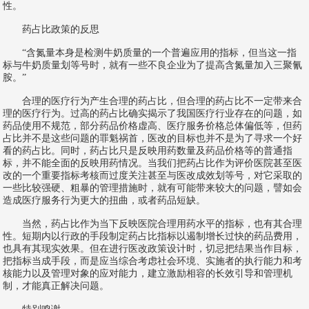
性。
药占比政策的反思
“含氮量本身是检测牛奶质量的一个普遍应用的指标，但当这一指
标与牛奶质量划等号时，就有一些不良企业为了提高含氮量加入三聚氰
胺。”
合理的医疗行为产生合理的药占比，但合理的药占比不一定带来合
理的医疗行为。过高的药占比确实揭示了我国医疗行业存在的问题，如
药品使用不规范，部分药品价格虚高、医疗服务价格总体偏低等，但药
占比并不是这些问题的罪魁祸首，医改的目标也并不是为了寻求一个好
看的药占比。同时，药占比只是反映用药数量及药品价格等的普通指
标，并不能全面的反映用药情况。当我们把药占比作为评价医院甚至医
改的一个重要指标考核而过度关注甚至与医改成效划等号，对它采取的
一些比较强硬、粗暴的管理措施时，就有可能带来较大的问题，譬如会
造成医疗服务行为更大的扭曲，或者药品短缺。
当然，药占比作为当下反映医院合理用药水平的指标，也有其合理
性。短期内以行政的手段制定药占比指标以遏制增长过快的药品费用，
也具有其现实效果。但在进行医改政策设计时，切忌把结果当作目标，
把指标当成手段，而是应当综合考虑社会环境、实施者的执行能力和考
核能力以及管理对象的应对能力，建立激励相容的长效引导和管理机
制，才能真正解决问题。