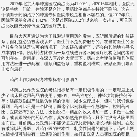
2017年北京大学肿瘤医院药占比为41.09%，和2016年相比，医院无
论是特病、门诊、住院还是合计，用药比例都是在持续下降的。这在一
个倾向于药物治疗的肿瘤专科医院来说是相当不容易的。但2017年底，
医院医保基金超支1.42%，这是该医院2012年以来第一次超支，可见药
占比没能充分降低医院的医疗费用。
目前大家普遍认为为了规避过度用药的发生，应斩断所谓的利益链
条，但利益必须被客观认知，医生并不是免费服务的。在当前医生的医
疗服务价值缺乏认可的情况下，这条链条斩断了，还会向其他地方寻求
成本的补偿。所以药占比作为一条红线进行各不同医疗机构之间的考评
可能存在一定问题。在深入医改的大背景下，药占比考评价值和具体应
用方法应进一步商榷，理顺利益链条，重构盈利模式，鼓励正向引导而
非负向惩罚。
药占比作为医院考核指标有何影响？
将药占比作为医院的考核指标是有一定积极作用的：一定程度上减
少了临床易滥用药品的使用，如PPI、中药注射剂、神经功能保护剂等
等；还能鼓励国产优质仿制药的使用，减少医疗成本。但同时我们也要
看到，药占比只是一个比例，而这个比例就是一个翘翘板。控制药占
比，医院还有别的方法，比如说把非药品的收入增加一些，多做一些检
查，或者跟院外的药店合作，其实仍然是在用药，只不过没有从院里面
走而已。目前药占比政策并不能保证医疗总费用的增长得到控制。在没
有破除以药养医、以药补医的根本性、制度性问题的前提下，药占比硬
性指标很可能会有一些短期的副作用，如打击医务人员和医院的积极