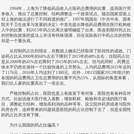
1994年，上海为了降低药品收入占医药总费用的比重，提高医疗劳
务收入，推出了总量控制、结构调整这一个政策试点。随后国家层面上
对上海的做法进行了不同程度的推广。1997年我国在《中共中央、国务
院关于卫生改革与发展的决定》中首先提出降低药品费用在医疗机构收
入中的比重，到2015年药占比再次被明确提了出来。医改初期对药占比
的控制在政策的提法上并没有特殊强调，但在实际执行中药占比的控制
却是一个重头戏。
从控制药占比到现在，在数据上确实已经取得了阶段性的成效。门
诊药占比从2000年的60%左右下降到了2015年的48%左右；住院药占比
是从2000年的45%左右降到了2015年的34%左右。但与此同时，药费总
体水平仍然在保持一个比较快速的上升势头。人均药品费用2015年达到
了1176元，2016年人均达到了1300元。此外，OECD国家2012年统计的
各国的药品费用占卫生总费用的比重平均为15%，从国际的角度来看，
我们比人家的比重高出了一倍左右。
严格控制药占比，医院也是上有政策下有对策，医院也有各种应对
方式。比如说做大医疗收入基数，增加耗材、检验和非必须的医疗项
目，调整处方结构，增加高利润的品种等等。设立院外药房或者与院外
药房合作，这样带来的问题就是医院的药占比控制下去了，但是全国性
的药占比并没有下降。
为什么我国的药占比偏高？