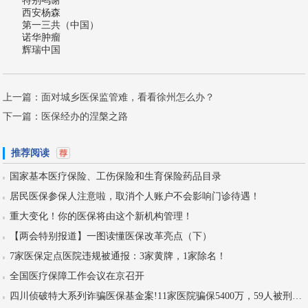
特别鸣谢
西安杨森
第一三共（中国）
诺华肿瘤
辉瑞中国
上一篇：
面对城乡医保监管难，看看徐州怎么办？
下一篇：
医保经办的涅槃之路
推荐阅读
国家基本医疗保险、工伤保险和生育保险药品目录
居民医保参保人注意啦，取消个人账户不会影响门诊待遇！
重大变化！你的医保将由这个新机构管理！
【两会特别报道】一图读懂医保改革亮点（下）
7家医保定点医院违规被通报：3家黄牌，1家除名！
全国医疗保障工作会议在京召开
四川侦破特大系列诈骗医保基金案!11家医院骗保5400万，59人被刑拘！