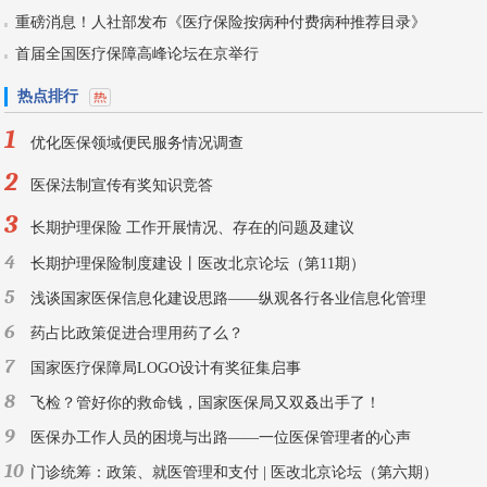
重磅消息！人社部发布《医疗保险按病种付费病种推荐目录》
首届全国医疗保障高峰论坛在京举行
热点排行
1
优化医保领域便民服务情况调查
2
医保法制宣传有奖知识竞答
3
长期护理保险 工作开展情况、存在的问题及建议
4
长期护理保险制度建设丨医改北京论坛（第11期）
5
浅谈国家医保信息化建设思路——纵观各行各业信息化管理
6
药占比政策促进合理用药了么？
7
国家医疗保障局LOGO设计有奖征集启事
8
飞检？管好你的救命钱，国家医保局又双叒出手了！
9
医保办工作人员的困境与出路——一位医保管理者的心声
10
门诊统筹：政策、就医管理和支付 | 医改北京论坛（第六期）