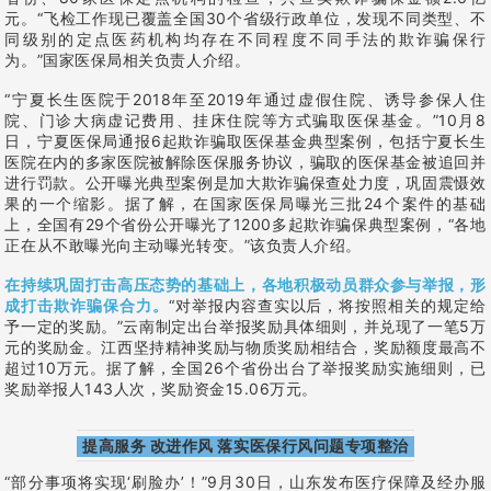
元。“飞检工作现已覆盖全国30个省级行政单位，发现不同类型、不
同级别的定点医药机构均存在不同程度不同手法的欺诈骗保行
为。”国家医保局相关负责人介绍。
“宁夏长生医院于2018年至2019年通过虚假住院、诱导参保人住
院、门诊大病虚记费用、挂床住院等方式骗取医保基金。”10月8
日，宁夏医保局通报6起欺诈骗取医保基金典型案例，包括宁夏长生
医院在内的多家医院被解除医保服务协议，骗取的医保基金被追回并
进行罚款。公开曝光典型案例是加大欺诈骗保查处力度，巩固震慑效
果的一个缩影。据了解，在国家医保局曝光三批24个案件的基础
上，全国有29个省份公开曝光了1200多起欺诈骗保典型案例，“各地
正在从不敢曝光向主动曝光转变。”该负责人介绍。
在持续巩固打击高压态势的基础上，各地积极动员群众参与举报，形
成打击欺诈骗保合力。
“对举报内容查实以后，将按照相关的规定给
予一定的奖励。”云南制定出台举报奖励具体细则，并兑现了一笔5万
元的奖励金。江西坚持精神奖励与物质奖励相结合，奖励额度最高不
超过10万元。据了解，全国26个省份出台了举报奖励实施细则，已
奖励举报人143人次，奖励资金15.06万元。
提高服务 改进作风 落实医保行风问题专项整治
“部分事项将实现‘刷脸办’！”9月30日，山东发布医疗保障及经办服