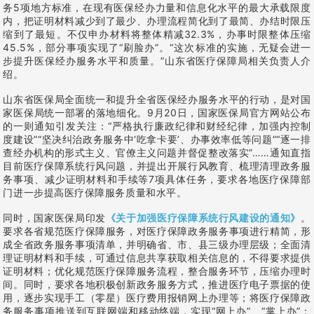
务5项地方标准，在现有医保经办力量和信息化水平的最大承载限度
内，把证明材料减少到了最少、办理流程简化到了最简、办结时限压
缩到了最短。不仅申办材料将整体精减32.3%，办事时限整体压缩
45.5%，部分事项实现了“刷脸办”。“这次标准的实施，无疑会进一
步提升医保经办服务水平和质量。”山东省医疗保障局相关负责人介
绍。
山东省医保局全面统一和提升全省医保经办服务水平的行动，是对国
家医保局统一部署的落地细化。9月20日，国家医保局官方网站公布
的一则通知引发关注：“严格执行廉政纪律和财经纪律，加强内控制
度建设”“坚决纠治政务服务中‘吃拿卡要’、办事效率低等问题”“逐一排
查经办机构的形式主义、官僚主义问题并督促整改落实”……通知直指
目前医疗保障系统行风问题，并提出开展行风教育、梳理清理政务服
务事项、减少证明材料和手续等7项具体任务，要求各地医疗保障部
门进一步提高医疗保障服务质量和水平。
同时，国家医保局印发
《关于加强医疗保障系统行风建设的通知》
。
要求各省规范医疗保障服务，对医疗保障政务服务事项进行精简，形
成全省政务服务事项清单，并明确省、市、县三级办理层级；全面清
理证明材料和手续，可通过信息共享获取相关信息的，不得要求提供
证明材料；优化规范医疗保障服务流程，整合服务环节，压缩办理时
间。同时，要求各地积极创新政务服务方式，推进医疗电子票据的使
用，逐步实现手工（零星）医疗费用报销网上办理等；将医疗保障政
务服务事项推送到互联网端和移动终端，实现“网上办”、“掌上办”；