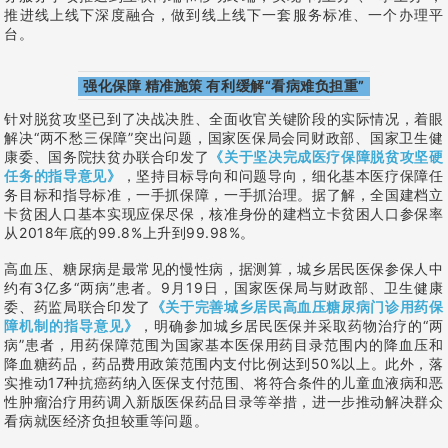
推进线上线下深度融合，做到线上线下一套服务标准、一个办理平
台。
强化保障 精准施策 有利缓解“看病难负担重”
针对脱贫攻坚已到了决战决胜、全面收官关键阶段的实际情况，着眼
解决“两不愁三保障”突出问题，国家医保局会同财政部、国家卫生健
康委、国务院扶贫办联合印发了
《关于坚决完成医疗保障脱贫攻坚硬
任务的指导意见》
，坚持目标导向和问题导向，细化基本医疗保障任
务目标和指导标准，一手抓保障，一手抓治理。据了解，全国建档立
卡贫困人口基本实现应保尽保，核准身份的建档立卡贫困人口参保率
从2018年底的99.8%上升到99.98%。
高血压、糖尿病是最常见的慢性病，据测算，城乡居民医保参保人中
约有3亿多“两病”患者。9月19日，国家医保局与财政部、卫生健康
委、药监局联合印发了
《关于完善城乡居民高血压糖尿病门诊用药保
障机制的指导意见》
，明确参加城乡居民医保并采取药物治疗的“两
病”患者，用药保障范围为国家基本医保用药目录范围内的降血压和
降血糖药品，药品费用政策范围内支付比例达到50%以上。此外，落
实推动17种抗癌药纳入医保支付范围、将符合条件的儿童血液病和恶
性肿瘤治疗用药调入新版医保药品目录等举措，进一步推动解决群众
看病就医经济负担较重等问题。