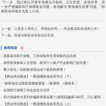
“下一步，我们将以开展专项整治为契机，立足职责，多措并举，进
一步严查骗取医疗保障基金问题，推动解决‘看病难负担重’问题。”国
家医保局相关负责人介绍。
上一篇：
让更多人用得上、用得起好药——药品集采阶段成果公布！
下一篇：
医保法制宣传有奖知识竞答
推荐阅读
国家基本医疗保险、工伤保险和生育保险药品目录
居民医保参保人注意啦，取消个人账户不会影响门诊待遇！
重大变化！你的医保将由这个新机构管理！
【两会特别报道】一图读懂医保改革亮点（下）
7家医保定点医院违规被通报：3家黄牌，1家除名！
全国医疗保障工作会议在京召开
四川侦破特大系列诈骗医保基金案!11家医院骗保5400万，59人被刑拘！
【两会特别报道】一图读懂医保改革亮点（上）