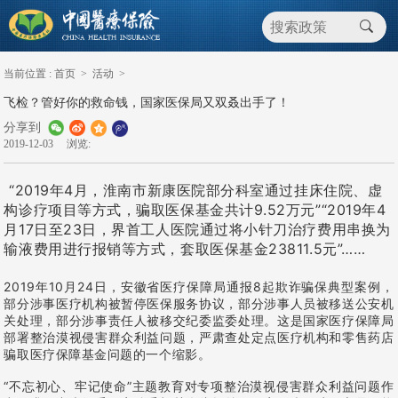
当前位置 :
首页
>
活动
>
飞检？管好你的救命钱，国家医保局又双叒出手了！
分享到
2019-12-03
浏览:
“2019年4月，淮南市新康医院部分科室通过挂床住院、虚
构诊疗项目等方式，骗取医保基金共计9.52万元”“2019年4
月17日至23日，界首工人医院通过将小针刀治疗费用串换为
输液费用进行报销等方式，套取医保基金23811.5元”……
2019年10月24日，安徽省医疗保障局通报8起欺诈骗保典型案例，
部分涉事医疗机构被暂停医保服务协议，部分涉事人员被移送公安机
关处理，部分涉事责任人被移交纪委监委处理。这是国家医疗保障局
部署整治漠视侵害群众利益问题，严肃查处定点医疗机构和零售药店
骗取医疗保障基金问题的一个缩影。
“不忘初心、牢记使命”主题教育对专项整治漠视侵害群众利益问题作