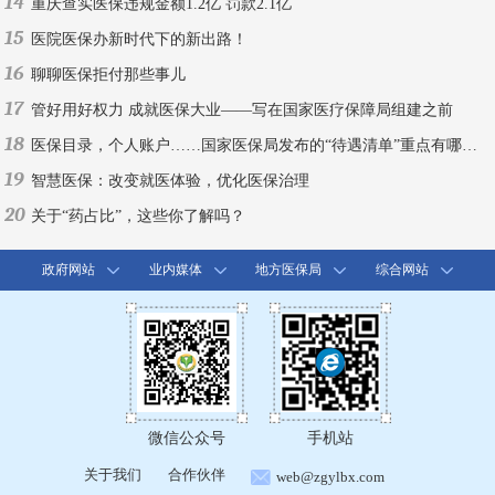
14
重庆查实医保违规金额1.2亿 罚款2.1亿
15
医院医保办新时代下的新出路！
16
聊聊医保拒付那些事儿
17
管好用好权力 成就医保大业——写在国家医疗保障局组建之前
18
医保目录，个人账户……国家医保局发布的“待遇清单”重点有哪些？
19
智慧医保：改变就医体验，优化医保治理
20
关于“药占比”，这些你了解吗？
政府网站
业内媒体
地方医保局
综合网站
微信公众号
手机站
关于我们
合作伙伴
web@zgylbx.com