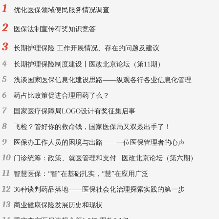
1
优化医保领域便民服务情况调查
2
医保法制宣传有奖知识竞答
3
长期护理保险 工作开展情况、存在的问题及建议
4
长期护理保险制度建设丨医改北京论坛（第11期）
5
浅谈国家医保信息化建设思路——纵观各行各业信息化管理
6
药占比政策促进合理用药了么？
7
国家医疗保障局LOGO设计有奖征集启事
8
飞检？管好你的救命钱，国家医保局又双叒出手了！
9
医保办工作人员的困境与出路——一位医保管理者的心声
10
门诊统筹：政策、就医管理和支付 | 医改北京论坛（第六期）
11
智慧医保：“智”在基础扎实，“慧”在应用广泛
12
36种谈判药品落地——医保社会化治理探索实践的第一步
13
商业健康保险发展历史和现状