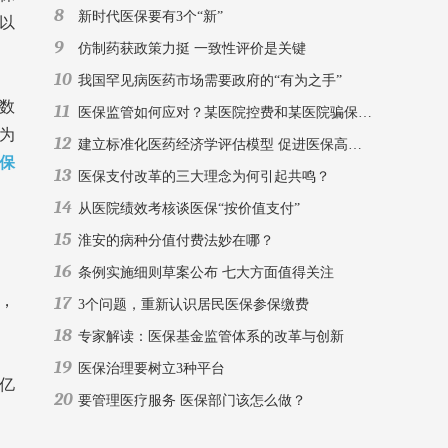
8
新时代医保要有3个“新”
建以
9
仿制药获政策力挺 一致性评价是关键
10
我国罕见病医药市场需要政府的“有为之手”
人数
11
医保监管如何应对？某医院控费和某医院骗保报道有感
数为
12
建立标准化医药经济学评估模型 促进医保高质量循证决策
保
13
医保支付改革的三大理念为何引起共鸣？
14
从医院绩效考核谈医保“按价值支付”
15
淮安的病种分值付费法妙在哪？
16
条例实施细则草案公布 七大方面值得关注
衡，
17
3个问题，重新认识居民医保参保缴费
18
专家解读：医保基金监管体系的改革与创新
19
医保治理要树立3种平台
3亿
20
要管理医疗服务 医保部门该怎么做？