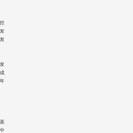
控
发
发
发
完成
5年
基
中