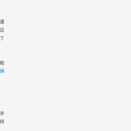
通
药店
多了
能
保
并
得