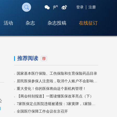
登录
注册
活动
杂志
杂志投稿
在线征订
扫
一
扫
即
可
推荐阅读
将
网
页
国家基本医疗保险、工伤保险和生育保险药品目录
分
享
居民医保参保人注意啦，取消个人账户不会影响门诊待遇！
至
重大变化！你的医保将由这个新机构管理！
朋
友
【两会特别报道】一图读懂医保改革亮点（下）
圈
公
7家医保定点医院违规被通报：3家黄牌，1家除名！
购
全国医疗保障工作会议在京召开