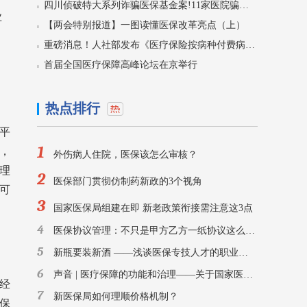
四川侦破特大系列诈骗医保基金案!11家医院骗保5400万，59人被刑拘！
业
【两会特别报道】一图读懂医保改革亮点（上）
重磅消息！人社部发布《医疗保险按病种付费病种推荐目录》
首届全国医疗保障高峰论坛在京举行
热点排行
平
1
，
外伤病人住院，医保该怎么审核？
理
2
医保部门贯彻仿制药新政的3个视角
可
3
国家医保局组建在即 新老政策衔接需注意这3点
4
医保协议管理：不只是甲方乙方一纸协议这么简单
5
新瓶要装新酒 ——浅谈医保专技人才的职业发展之路
6
声音 | 医疗保障的功能和治理——关于国家医疗保障局的思考
民经
7
新医保局如何理顺价格机制？
参保