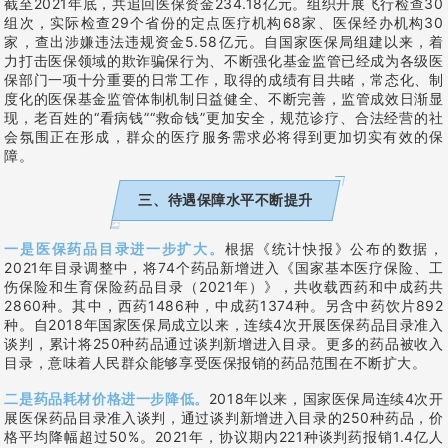
截至2021年底，共追回医保资金234.18亿元。组织开展飞行检查30
组次，实际检查29个省份的定点医疗机构68家、医保经办机构30
家，查出涉嫌违法违规资金5.58亿元。自国家医保局组建以来，着
力打击医保领域的欺诈骗保行为、不断强化基金监管已经成为各级医
保部门一项十分重要的日常工作，取得的成绩有目共睹，常态化、制
度化的医保基金监管体制机制日益健全、不断完善，监管成效日渐显
现，老百姓的“看病钱”“救命钱”更加安全，规范诊疗、合法经营的社
会氛围正在形成，群众的医疗服务需求必将得到更加切实有效的保
障。
三、待遇保障水平不断提升
一是医保药品目录进一步扩大。
根据《统计快报》公布的数据，
2021年目录调整中，将74个药品新增进入《国家基本医疗保险、工
伤保险和生育保险药品目录（2021年）》，共收载西药和中成药共
2860种。其中，西药1486种，中成药1374种。另含中药饮片892
种。自2018年国家医保局成立以来，连续4次开展医保药品目录准入
谈判，累计将250种药品通过谈判新增进入目录。更多的药品被收入
目录，意味着人民群众能够享受医保报销的药品范围在不断扩大。
二是药品耗材价格进一步降低。
2018年以来，国家医保局连续4次开
展医保药品目录准入谈判，通过谈判新增进入目录的250种药品，价
格平均降幅超过50%。2021年，协议期内221种谈判药报销1.4亿人