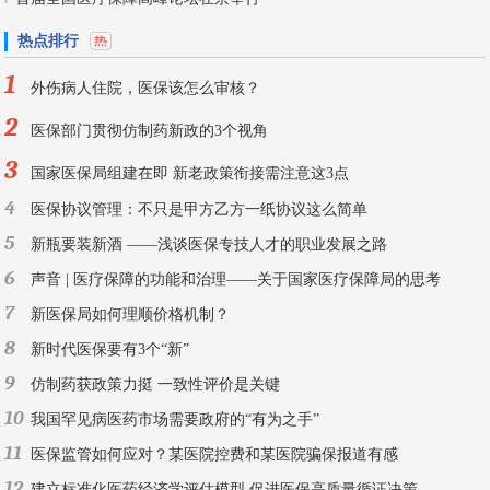
热点排行
1
外伤病人住院，医保该怎么审核？
2
医保部门贯彻仿制药新政的3个视角
3
国家医保局组建在即 新老政策衔接需注意这3点
4
医保协议管理：不只是甲方乙方一纸协议这么简单
5
新瓶要装新酒 ——浅谈医保专技人才的职业发展之路
6
声音 | 医疗保障的功能和治理——关于国家医疗保障局的思考
7
新医保局如何理顺价格机制？
8
新时代医保要有3个“新”
9
仿制药获政策力挺 一致性评价是关键
10
我国罕见病医药市场需要政府的“有为之手”
11
医保监管如何应对？某医院控费和某医院骗保报道有感
12
建立标准化医药经济学评估模型 促进医保高质量循证决策