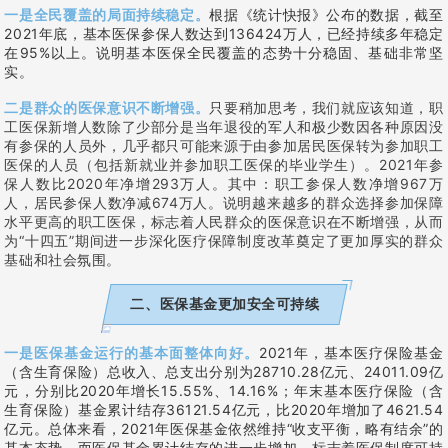
一是全民覆盖的局面持续稳定。
根据《统计快报》公布的数据，截至
2021年底，基本医保参保人数达到136424万人，已经持续多年稳定
在95%以上。说明基本医保全民覆盖的态势十分稳固、基础非常坚
实。
二是群众的医保意识不断增强。
只要稍加思考，我们就应该知道，职
工医保新增人数除了少部分是当年退役的军人和极少数因各种原因没
有参保的人员外，几乎都只可能来源于由参加居民医保转为参加职工
医保的人员（包括新就业并参加职工医保的毕业学生）。2021年参
保人数比2020年净增293万人。其中：职工参保人数净增967万
人，居民参保人数净减674万人。说明越来越多的群众选择参加保障
水平更高的职工医保，标志着人民群众的医保意识在不断增强，从而
为“十四五”期间进一步深化医疗保障制度改革奠定了更加厚实的群众
基础和社会氛围。
二、医保基金更加安全可持续
一是医保基金运行的基本面整体向好。
2021年，基本医疗保险基金
（含生育保险）总收入、总支出分别为28710.28亿元、24011.09亿
元，分别比2020年增长15.55%、14.16%；年末基本医疗保险（含
生育保险）基金累计结存36121.54亿元，比2020年增加了4621.54
亿元。总体来看，2021年医保基金依然维持“收支平衡，略有结余”的
基本态势，而医保基金累计结存的进一步增加，标志着医保制度可持