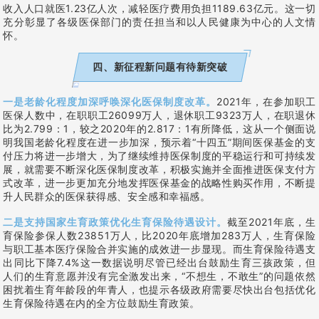
收入人口就医1.23亿人次，减轻医疗费用负担1189.63亿元。这一切
充分彰显了各级医保部门的责任担当和以人民健康为中心的人文情
怀。
四、新征程新问题有待新突破
一是老龄化程度加深呼唤深化医保制度改革。
2021年，在参加职工
医保人数中，在职职工26099万人，退休职工9323万人，在职退休
比为2.799：1，较之2020年的2.817：1有所降低，这从一个侧面说
明我国老龄化程度在进一步加深，预示着“十四五”期间医保基金的支
付压力将进一步增大，为了继续维持医保制度的平稳运行和可持续发
展，就需要不断深化医保制度改革，积极实施并全面推进医保支付方
式改革，进一步更加充分地发挥医保基金的战略性购买作用，不断提
升人民群众的医保获得感、安全感和幸福感。
二是支持国家生育政策优化生育保险待遇设计。
截至2021年底，生
育保险参保人数23851万人，比2020年底增加283万人，生育保险
与职工基本医疗保险合并实施的成效进一步显现。而生育保险待遇支
出同比下降7.4%这一数据说明尽管已经出台鼓励生育三孩政策，但
人们的生育意愿并没有完全激发出来，“不想生，不敢生”的问题依然
困扰着生育年龄段的年青人，也提示各级政府需要尽快出台包括优化
生育保险待遇在内的全方位鼓励生育政策。