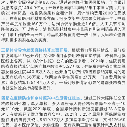
次，平均实际报销比例68.7%。通过谈判降价和医保报销，年内累计
为患者减负1494.9亿元；开展6批国家组织药品集中带量采购，共采
购234种药品，按集采前采购金额计算，累计节约费用2600亿元以
上。在高值医用耗材集采方面，冠脉支架中选结果实施满一年，中选
产品年度采购量169万个，达到协议采购量近1.6倍。人工关节平均
降价82%。可以肯定，随着药品耗材集中带量采购和谈判药品进入医
保目录工作的全面开展，药品耗材价值将进一步回归，人民群众也将
得到更多实实在在的实惠。
三是跨省异地就医直接结算全面开展。
根据我们掌握的情况，目前所
有统筹地区都已开通住院和普通门诊费用跨省直接结算、跨省异地就
医线上备案。从《统计快报》公布的数据来看，2021年，住院费用
跨省直接结算定点医疗机构数量有5.27万家，住院费用跨省直接结算
惠及群众住院440.6万人次；已开通门诊费用跨省直接结算联网的定
点医疗机构4.56万家，联网定点零售药店8.27万家，门诊费用跨省
累计直接结算1251.44万人次。一系列数据背后彰显的是群众跨省异
地就医体验的持续稳步提升。
四是在疫情防控和乡村振兴中凸显责任担当。
通过三轮大幅降低全国
核酸检测价格，单人单检、多人混检每人份价格分别降至不高于40
元和10元。截至2021年底，全国累计接种新冠疫苗超过28.3亿剂
次，有效减轻了群众和政府负担。2021年，25个原承担医保脱贫攻
坚任务的省份共资助8519.72万人参加基本医疗保险，支出176.69
亿元。基本医疗保险、大病保险、医疗救助三重制度累计惠及农村低