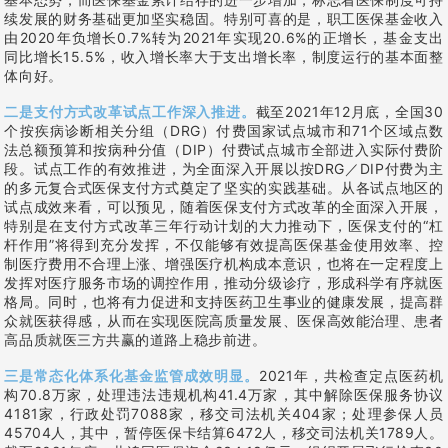
续发展的财务基础更加坚实稳固。特别可喜的是，职工医保基金收入
由2020年负增长0.7%转为2021年实现20.6%的正增长，基金支出
同比增长15.5%，收入增长率大于支出增长率，制度运行的基本面整
体向好。
二是支付方式改革试点工作深入推进。
截至2021年12月底，全国30
个按疾病诊断相关分组（DRG）付费国家试点城市和71个区域点数
法总额预算和按病种分值（DIP）付费试点城市全部进入实际付费阶
段。试点工作的有效推进，为全面深入开展以按DRG／DIP付费为主
的多元复合式医保支付方式奠定了坚实的实践基础。从各试点地区的
试点成效来看，可以预见，随着医保支付方式改革的全面深入开展，
特别是在支付方式改革三年行动计划的大力推动下，医保支付的“杠
杆作用”将得到充分发挥，不仅能够有效提高医保基金使用效率、控
制医疗费用不合理上涨、增强医疗机构成本意识，也将在一定程度上
发挥对医疗服务市场的调控作用，推动分级诊疗，形成科学有序就医
格局。同时，也将有力促进和支持医药卫生事业的健康发展，提高群
众就医获得感，从而在实现医院高质量发展、医保高效能治理、患者
高品质就医三方共赢的道路上稳步前进。
三是常态化体系化基金监管成效明显。
2021年，共检查定点医药机
构70.8万家，处理违法违规机构41.4万家，其中解除医保服务协议
4181家，行政处罚7088家，移交司法机关404家；处理参保人员
45704人，其中，暂停医保卡结算6472人，移交司法机关1789人。