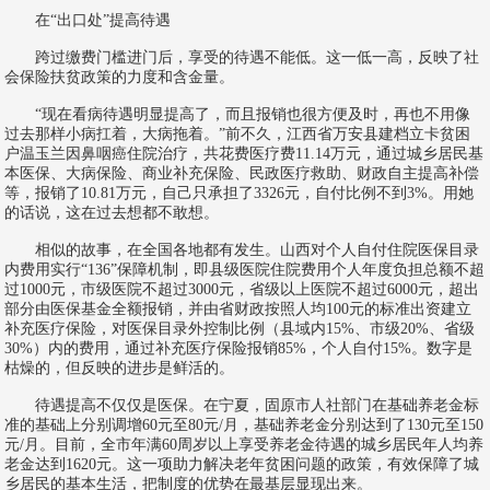
在“出口处”提高待遇
跨过缴费门槛进门后，享受的待遇不能低。这一低一高，反映了社
会保险扶贫政策的力度和含金量。
“现在看病待遇明显提高了，而且报销也很方便及时，再也不用像
过去那样小病扛着，大病拖着。”前不久，江西省万安县建档立卡贫困
户温玉兰因鼻咽癌住院治疗，共花费医疗费11.14万元，通过城乡居民基
本医保、大病保险、商业补充保险、民政医疗救助、财政自主提高补偿
等，报销了10.81万元，自己只承担了3326元，自付比例不到3%。用她
的话说，这在过去想都不敢想。
相似的故事，在全国各地都有发生。山西对个人自付住院医保目录
内费用实行“136”保障机制，即县级医院住院费用个人年度负担总额不超
过1000元，市级医院不超过3000元，省级以上医院不超过6000元，超出
部分由医保基金全额报销，并由省财政按照人均100元的标准出资建立
补充医疗保险，对医保目录外控制比例（县域内15%、市级20%、省级
30%）内的费用，通过补充医疗保险报销85%，个人自付15%。数字是
枯燥的，但反映的进步是鲜活的。
待遇提高不仅仅是医保。在宁夏，固原市人社部门在基础养老金标
准的基础上分别调增60元至80元/月，基础养老金分别达到了130元至150
元/月。目前，全市年满60周岁以上享受养老金待遇的城乡居民年人均养
老金达到1620元。这一项助力解决老年贫困问题的政策，有效保障了城
乡居民的基本生活，把制度的优势在最基层显现出来。