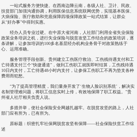
一站式服务方便快捷。在西南边陲云南，各级人社、卫计、民政、
扶贫部门加强沟通协调，利用医保信息系统联网优势，实现基本医保、
大病保险、医疗救助和兜底保障四项保障政策一站式结算，让群众
从“好办事”中得到实惠。
经办人员专业过硬。在中原大省河南，人社部门利用全省失业保险
政策业务培训之机，进行失业保险与脱贫攻坚工作结合的政策培训，逐
条讲解，让参加培训的100多名基层经办机构业务骨干对政策熟练于
心、运用准确。
服务管理手段创新。贵州建立工伤医疗救治、工伤残待遇支付和工
亡待遇支付三个“快捷通道”，做到工伤职工就医即时结算，工伤残待遇
10日内支付，工亡待遇48小时内支付，让参保工伤职工不再为垫支各种
费用而犯愁。
“为了提高管理精度，我们量身开发了‘生物人脸识别系统’，解决实
名制管理难问题，将职工信息实时上传，有效地保障了职工权益。”贵
州省人社厅相关负责人说。
多措并举，使社会保险安全网越扎越牢。在脱贫攻坚的路上，人社
部门应有所为，已有所为。
原标题：织密扎牢社保网脱贫攻坚有保障——社会保险扶贫工作综
述