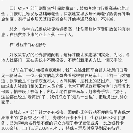
四川省人社部门则聚焦“社保助脱贫”，鼓励各地自行提高基础养老
金，并按时足额发放基础养老金，探索建立城乡居民养老保险丧葬补助
金制度，实行城乡居民基础养老金与其他待遇只叠加，不冲减。
总之，多种方式促成社保待遇提高，让贫困群体享受到政策的真实
惠，在脱贫奔小康的路上不落下一个人。
在“过程中”优化服务
好政策有好的经办措施配套，这样才能让实惠落到实处。为此，各
地人社部门一直在实践中不断摸索、不断创新服务方法、便民手段。
“以前在下乡进镇摸查底数时，我们在洮北区平台镇人社所门口看
见一辆马车，一位50多岁的老大哥裹着棉被躺在马车上。上前一问才知
道，原来他是平台镇东五村人，因病瘫痪，是村上的贫困户。”吉林省
白城市人社部门相关工作人员介绍，老大哥听说政府要为他们办理养老
保险，怕来晚了被落下，所以让老伴借来马车，赶来办手续。“如今，
这些都已经是‘老黄历’了，我们打通了‘最后一公里’，把服务送到群众
家里。”
白城市人社部门针对身有残疾、因病卧床等行动不便的贫困参保对
象推出的“参保登记不出门、办理银行卡不出门、生存认证不出门”服
务，已为600余名行动不便的群众办理了参保登记业务，发放银行卡
1000余张，上门认证200余人次，让特殊人群及时享受到应有待遇。