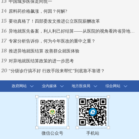
13
中国城乡医保走向统一
14
原料药价格飙涨，何因？何解?
15
要动真格了！四部委发文推进公立医院薪酬改革
16
异地就医先备案，利人利己好结算——从医院的视角看跨省异地就医结算
17
专家分析告诉你，何为今年医改的重中之重？
18
推进异地就医结算 改善群众就医体验
19
对异地就医结算政策的进一步思考
20
“分级诊疗搞不好 行政手段来帮忙”到底靠不靠谱？
政府网站
业内媒体
地方医保局
综合网站
微信公众号
手机站