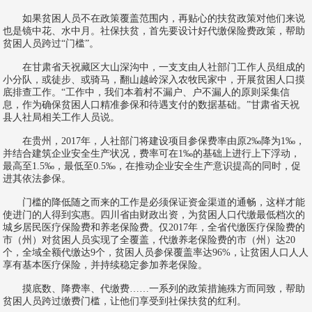
如果贫困人员不在政策覆盖范围内，再贴心的扶贫政策对他们来说
也是镜中花、水中月。社保扶贫，首先要设计好代缴保险费政策，帮助
贫困人员跨过“门槛”。
在甘肃省天祝藏区大山深沟中，一支支由人社部门工作人员组成的
小分队，或徒步、或骑马，翻山越岭深入农牧民家中，开展贫困人口摸
底排查工作。“工作中，我们本着村不漏户、户不漏人的原则采集信
息，作为确保贫困人口精准参保和待遇支付的数据基础。”甘肃省天祝
县人社局相关工作人员说。
在贵州，2017年，人社部门将建设项目参保费率由原2‰降为1‰，
并结合建筑企业安全生产状况，费率可在1‰的基础上进行上下浮动，
最高至1.5‰，最低至0.5‰，在推动企业安全生产意识提高的同时，促
进其依法参保。
门槛的降低随之而来的工作是必须保证资金渠道的通畅，这样才能
使进门的人得到实惠。四川省由财政出资，为贫困人口代缴最低档次的
城乡居民医疗保险费和养老保险费。仅2017年，全省代缴医疗保险费的
市（州）对贫困人员实现了全覆盖，代缴养老保险费的市（州）达20
个，全域全额代缴达9个，贫困人员参保覆盖率达96%，让贫困人口人人
享有基本医疗保险，并持续稳定参加养老保险。
摸底数、降费率、代缴费……一系列的政策措施殊方而同致，帮助
贫困人员跨过缴费门槛，让他们享受到社保扶贫的红利。