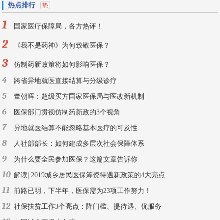
热点排行
1
国家医疗保障局，各方热评！
2
《我不是药神》为何致敬医保？
3
仿制药新政策将如何影响医保？
4
跨省异地就医直接结算与分级诊疗
5
董朝晖：超级买方国家医保局与医改新机制
6
医保部门贯彻仿制药新政的3个视角
7
异地就医结算不能忽略基本医疗的可及性
8
人社部部长：如何建成多层次社会保障体系
9
为什么要全民参加医保？这篇文章告诉你
10
解读| 2019城乡居民医保筹资待遇新政策的4大亮点
11
前路已明，下半年，医保需为23项工作努力！
12
社保扶贫工作3个亮点：降门槛、提待遇、优服务