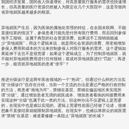
我国经济发展，国民收入快速增长，对高质量医疗服务的需求也快速增
长，但高质量的医疗资源仍然被人为限定在几个大医院中，这是导致跨
省异地就医越来越多的根源。
异地就医产生后，因为医保的属地化管理的特征，在全国未联网、不能
直接结算的情况下，参保患者只能先垫付所有医疗费用，而后回到参保
地手工报销。这属于典型的社会资源浪费。如果说手工报销就能减
少“异地就医”，用这个逻辑来说，就是用社会资源的浪费、用变相增加
参保人费用和成本的方法来控制参保人对医疗服务的需求。这个逻辑如
果延伸下去岂不是很荒谬：如果这个逻辑成立，为了控制异地就医，就
不能对异地就医费用进行任何报销；甚或对异地就医进行“罚款”；再进
一步，能否抓异地就医的患者“坐牢”？
推进分级诊疗是这两年医改领域的一个“热词”。但通过什么样的方法实
现“分级诊疗”也存在分歧，当前一个主流的办法是通过严格的行政控制
的方法，将患者“画地为牢”，禁锢在基层、禁锢在偏远地区来实现所
谓“分级”。通过增加患者无谓的就医成本、增加患者看病的间接费用来
实现这种“分级”也属于此一类的方法。但这种办法不仅逻辑上是荒谬
的，在现实中也是难以实现的。逻辑上荒谬性前面已经做了论述，很难
想象不直接结算就能限制异地就医。在现实中，也难以将群众的就医需
求“禁锢”在基层：难道要修建一条阻止“异地就医”的长城？