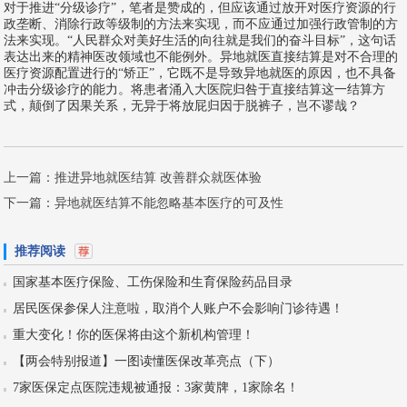
对于推进“分级诊疗”，笔者是赞成的，但应该通过放开对医疗资源的行
政垄断、消除行政等级制的方法来实现，而不应通过加强行政管制的方
法来实现。“人民群众对美好生活的向往就是我们的奋斗目标”，这句话
表达出来的精神医改领域也不能例外。异地就医直接结算是对不合理的
医疗资源配置进行的“矫正”，它既不是导致异地就医的原因，也不具备
冲击分级诊疗的能力。将患者涌入大医院归咎于直接结算这一结算方
式，颠倒了因果关系，无异于将放屁归因于脱裤子，岂不谬哉？
上一篇：
推进异地就医结算 改善群众就医体验
下一篇：
异地就医结算不能忽略基本医疗的可及性
推荐阅读
国家基本医疗保险、工伤保险和生育保险药品目录
居民医保参保人注意啦，取消个人账户不会影响门诊待遇！
重大变化！你的医保将由这个新机构管理！
【两会特别报道】一图读懂医保改革亮点（下）
7家医保定点医院违规被通报：3家黄牌，1家除名！