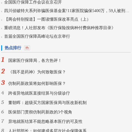
全国医疗保障工作会议在京召开
四川侦破特大系列诈骗医保基金案!11家医院骗保5400万，59人被刑拘！
【两会特别报道】一图读懂医保改革亮点（上）
重磅消息！人社部发布《医疗保险按病种付费病种推荐目录》
首届全国医疗保障高峰论坛在京举行
热点排行
1
国家医疗保障局，各方热评！
2
《我不是药神》为何致敬医保？
3
仿制药新政策将如何影响医保？
4
跨省异地就医直接结算与分级诊疗
5
董朝晖：超级买方国家医保局与医改新机制
6
医保部门贯彻仿制药新政的3个视角
7
异地就医结算不能忽略基本医疗的可及性
8
人社部部长：如何建成多层次社会保障体系