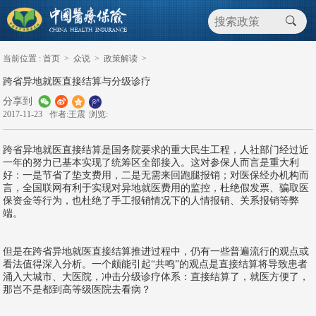
当前位置 :
首页
>
众说
>
政策解读
>
跨省异地就医直接结算与分级诊疗
分享到
2017-11-23
作者:王震
浏览:
跨省异地就医直接结算是国务院要求的重大民生工程，人社部门经过近
一年的努力已基本实现了统筹区全部接入。这对参保人而言是重大利
好：一是节省了垫支费用，二是无需来回跑腿报销；对医保经办机构而
言，全国联网有利于实现对异地就医费用的监控，杜绝假发票、骗取医
保资金等行为，也杜绝了手工报销情况下的人情报销、关系报销等弊
端。
但是在跨省异地就医直接结算推进过程中，仍有一些普遍流行的观点或
看法值得深入分析。一个颇能引起“共鸣”的观点是直接结算将导致患者
涌入大城市、大医院，冲击分级诊疗体系：直接结算了，就医方便了，
那岂不是都到高等级医院去看病？