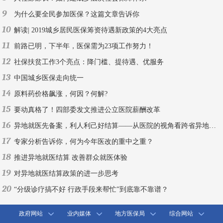
9
为什么要全民参加医保？这篇文章告诉你
10
解读| 2019城乡居民医保筹资待遇新政策的4大亮点
11
前路已明，下半年，医保需为23项工作努力！
12
社保扶贫工作3个亮点：降门槛、提待遇、优服务
13
中国城乡医保走向统一
14
原料药价格飙涨，何因？何解?
15
要动真格了！四部委发文推进公立医院薪酬改革
16
异地就医先备案，利人利己好结算——从医院的视角看跨省异地就医结算
17
专家分析告诉你，何为今年医改的重中之重？
18
推进异地就医结算 改善群众就医体验
19
对异地就医结算政策的进一步思考
20
“分级诊疗搞不好 行政手段来帮忙”到底靠不靠谱？
政府网站
业内媒体
地方医保局
综合网站