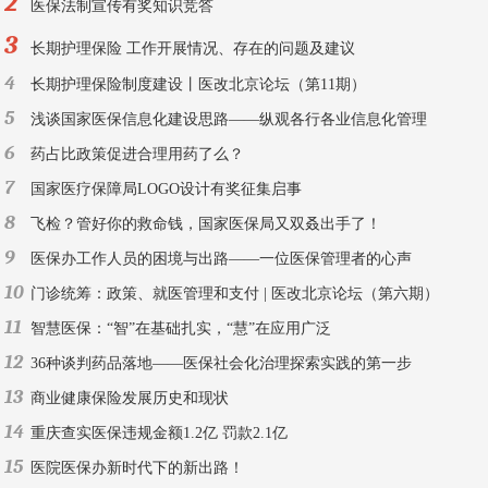
2
医保法制宣传有奖知识竞答
3
长期护理保险 工作开展情况、存在的问题及建议
4
长期护理保险制度建设丨医改北京论坛（第11期）
5
浅谈国家医保信息化建设思路——纵观各行各业信息化管理
6
药占比政策促进合理用药了么？
7
国家医疗保障局LOGO设计有奖征集启事
8
飞检？管好你的救命钱，国家医保局又双叒出手了！
9
医保办工作人员的困境与出路——一位医保管理者的心声
10
门诊统筹：政策、就医管理和支付 | 医改北京论坛（第六期）
11
智慧医保：“智”在基础扎实，“慧”在应用广泛
12
36种谈判药品落地——医保社会化治理探索实践的第一步
13
商业健康保险发展历史和现状
14
重庆查实医保违规金额1.2亿 罚款2.1亿
15
医院医保办新时代下的新出路！