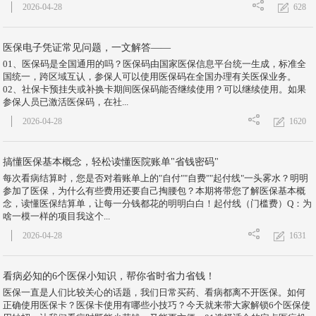
628
2026-04-28
医保电子凭证常见问题，一文解答——
01、医保码是全国通用的吗？医保码由国家医保信息平台统一生成，标准全
国统一，跨区域互认，参保人可以使用医保码在全国办理有关医保业务。
02、社保卡预挂失或补换卡期间医保码能否继续使用？可以继续使用。如果
参保人员已激活医保码，在社...
1620
2026-04-28
搞懂医保基本概念，轻松读懂医院账单"省钱密码"
每次看病结算时，您是否对着账单上的"自付""自费""起付线"一头雾水？明明
参加了医保，为什么有些费用还要自己掏腰包？本期将带您了解医保基本概
念，读懂医保结算单，让每一分钱都花的明明白白！起付线（门槛费）Q：为
啥一模一样的项目我这个...
1631
2026-04-28
看病必知的6个医保小知识，帮你省时省力省钱！
医保一直是人们比较关心的话题，我们日常买药、看病都离不开医保。如何
正确使用医保卡？医保卡使用有哪些小技巧？今天就来带大家解锁6个医保使