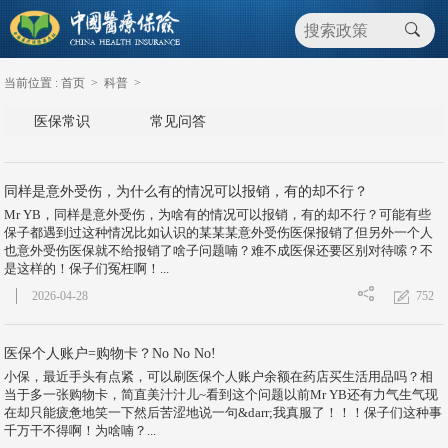
当前位置 :
首页
>
科普
>
医保常识
常见问答
同样是意外受伤，为什么有的情况可以报销，有的却不行？
Mr YB，同样是意外受伤，为啥有的情况可以报销，有的却不行？可能有些
保子都遇到过这种情况比如认识的某某某意外受伤医保报销了但另外一个人
也意外受伤医保就不给报销了啥子问题喃？难不成医保还要区别对待嗦？不
是这样的！保子们冤枉啊！...
752
2026-04-28
医保个人账户=购物卡？No No No!
小保，最近手头有点紧，可以刷医保个人账户余额在药店买生活用品吗？相
当于多一张购物卡，简直美汁汁儿~看到这个问题以前Mr YB还有力气生气现
在却只能疲惫地笑一下然后苦涩地说一句&darr;我真服了！！！保子们这种事
千万干不得啊！为啥喃？...