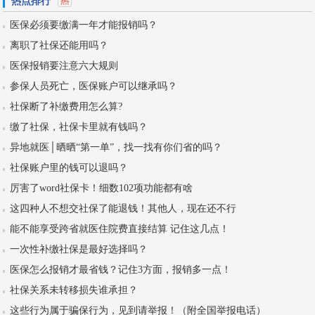
热点排行
医保必须要缴满一年才能报销吗？
离职了社保还能用吗？
医保报销要注意六大规则
参保人员死亡，医保账户可以继承吗？
社保断了补缴费用怎么算?
缴了社保，社保卡里就有钱吗？
异地就医│晒晒“第一单”，找一找有你们省的吗？
社保账户里的钱可以退吗？
厉害了word社保卡！细数102项功能都有啥
这四种人不想交社保了能退钱！其他人，现在还不行
能不能享受跨省就医住院费直接结算 记住这几点！
一次性补缴社保是最好选择吗？
医保怎么报销才最省钱？记住3方面，报销多一点！
社保关系未转移损失谁承担？
这些行为属于骗保行为，见到请举报！（附全国举报电话）