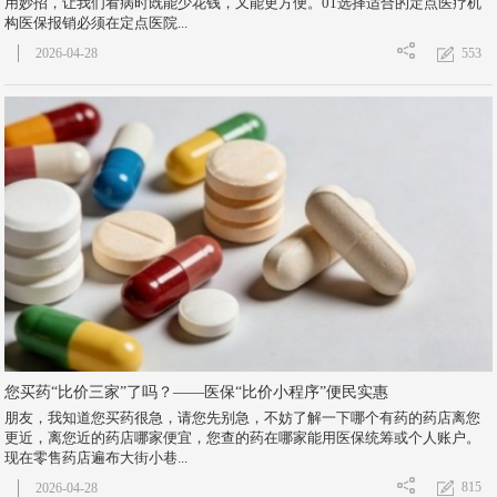
用妙招，让我们看病时既能少花钱，又能更方便。01选择适合的定点医疗机
构医保报销必须在定点医院...
553
2026-04-28
您买药“比价三家”了吗？——医保“比价小程序”便民实惠
朋友，我知道您买药很急，请您先别急，不妨了解一下哪个有药的药店离您
更近，离您近的药店哪家便宜，您查的药在哪家能用医保统筹或个人账户。
现在零售药店遍布大街小巷...
815
2026-04-28