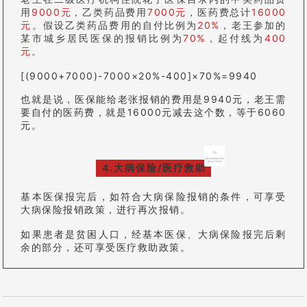
用
9000元
，乙类药品费用
7000元
，医药费总计
16000
元
。假设乙类药品费用的自付比例为
20%
，老王参加的
某市城乡居民医保的报销比例为
70%
，起付线为
400
元
。
[(9000+7000)-7000×20%-400]×70%=9940
也就是说，医保能给老张报销的费用是
9940元
，老王需
要自付的医药费，就是16000元减去这个数，等于
6060
元
。
4.大病保险/医疗救助
基本医保报完后，如符合大病保险报销的条件，可享受
大病保险报销政策，进行再次报销。
如果患者是贫困人口，经基本医保、大病保险报完后剩
余的部分，还可享受医疗救助政策。