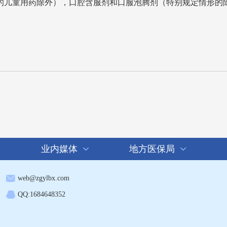
的儿童用药除外），口腔含服剂和口服泡腾剂（特别规定情形的
业内媒体
地方医保局
web@zgylbx.com
QQ:1684648352