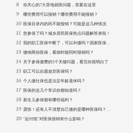
8
你关心的7大异地就医问题，答案在这里
9
哪些费用可以报销？哪些费用不能报销？
10
医保目录内的药不能报销？可能是这几种情况
11
您参保了吗？城乡居民医保热点问题解答来啦！
12
我的职工医保中断了，可以补缴吗？国家医保局权威解答
13
缴纳两份医保，看病时能同时报销吗？
14
关于参保缴费的5个关键问题，看完你就明白了
15
职工可以自愿放弃医保吗？
16
个人缴社保也是法定年龄退休吗？
17
医保的这几个常识你都知道吗？
18
新生儿参保都有哪些福利？
19
震惊！还有人不清楚自己缴的是哪种医保吗？科普来了
20
"起付线"对医保报销有什么影响？