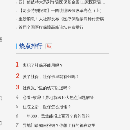
四川侦破特大系列诈骗医保基金案!11家医院骗保5400万，59人被刑拘！
【两会特别报道】一图读懂医保改革亮点（上）
重磅消息！人社部发布《医疗保险按病种付费病种推荐目录》
首届全国医疗保障高峰论坛在京举行
医
热点排行
1
离职了社保还能用吗？
2
缴了社保，社保卡里就有钱吗？
3
社保账户里的钱可以退吗？
4
必看+收藏！异地就医10大热点问题解答
只
5
住院之后，医保怎么报销？
6
一年380，竟然能报上百万？真的假的
符
7
异地门诊如何报销？你想了解的都在这里