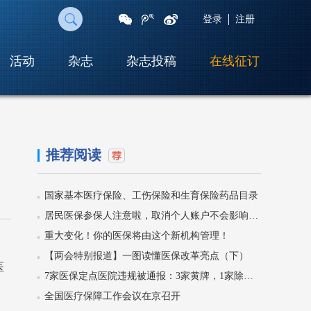
登录
注册
活动
杂志
杂志投稿
在线征订
扫
一
扫
即
可
推荐阅读
将
网
页
国家基本医疗保险、工伤保险和生育保险药品目录
分
享
居民医保参保人注意啦，取消个人账户不会影响门诊待遇！
至
重大变化！你的医保将由这个新机构管理！
朋
友
【两会特别报道】一图读懂医保改革亮点（下）
圈
医
7家医保定点医院违规被通报：3家黄牌，1家除名！
全国医疗保障工作会议在京召开