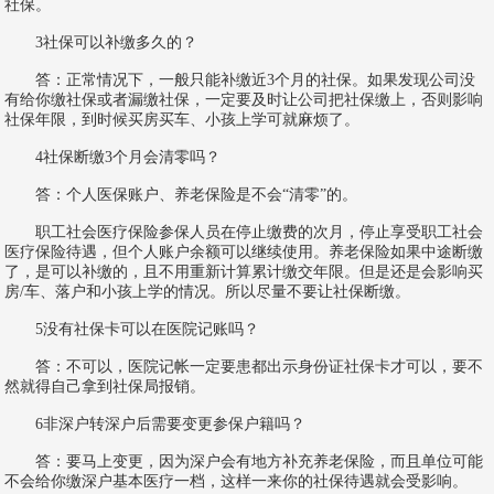
社保。
3社保可以补缴多久的？
答：正常情况下，一般只能补缴近3个月的社保。如果发现公司没
有给你缴社保或者漏缴社保，一定要及时让公司把社保缴上，否则影响
社保年限，到时候买房买车、小孩上学可就麻烦了。
4社保断缴3个月会清零吗？
答：个人医保账户、养老保险是不会“清零”的。
职工社会医疗保险参保人员在停止缴费的次月，停止享受职工社会
医疗保险待遇，但个人账户余额可以继续使用。养老保险如果中途断缴
了，是可以补缴的，且不用重新计算累计缴交年限。但是还是会影响买
房/车、落户和小孩上学的情况。所以尽量不要让社保断缴。
5没有社保卡可以在医院记账吗？
答：不可以，医院记帐一定要患都出示身份证社保卡才可以，要不
然就得自己拿到社保局报销。
6非深户转深户后需要变更参保户籍吗？
答：要马上变更，因为深户会有地方补充养老保险，而且单位可能
不会给你缴深户基本医疗一档，这样一来你的社保待遇就会受影响。