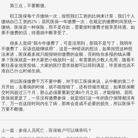
第三点，不要断缴。
职工医保每个月缴纳一次，按照我们工资的比例来计算，我们个人
缴纳自己工资的2%；居民医保一年缴费一次，在规定的缴费时间里统一
缴纳。医保是一种保险，而不是存款，需要按时缴费才能享受待遇。如
果不缴费的话，待遇就中断享受了。
很多人觉得“我今年缴费了，可是没用到，那我不是亏了，我明年
不缴费了，应该也能继续用”，这是一种错误的想法，如果按照这种想
法来讲，医保最多就只能报销你缴费的金额，否则给你多报的钱从哪
来？医保就是一种大家把小钱放到一起，有需要的少数人先用，随着不
断往基金池里投钱，大家的医疗需求就都可以得到满足，毕竟谁也说不
准自己什么时候生病。
所以医保缴费千万不要中断，对于职工医保来说，从中断的第二个
月开始，去看病的时候，就不能报销了，还有些城市规定，如果医保断
交时间超过三个月，那么必须要重新交满6个月之后，才能报销。居民
医保就更是了，一旦没有缴费参保，就是咱们这一年的医疗保障都没有
了。万一在这段时间内生了病，那将会造成不必要的损失，所以医保千
万要不断缴。
上一篇：
参保人员死亡，医保账户可以继承吗？