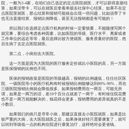
院，一般为3-4家，在咱们自己选定的定点医院就医，才可以获得直接结
算，如果没带卡，可以在就医后拿着单据去社保中心结算。如果不在定
点医院里就医，那么结算和报销可能就会出现一些问题，比如说带了卡
也无法直接结算、报销比例降低，甚至无法报销都是有可能的！
所以我们在选择定点医疗机构的时候一定要慎重，不能随便写两个
就完事，要综合考虑各种因素，比如医院的等级、医疗水平、离家或者
工作单位的远近等等，最后选择比较方便就医、服务质量好的医院，然
后生病了去定点医院就医。
第二点，小病别去大医院。
这一方面是因为大医院的医疗服务定价就比小医院的高，另一方面
是医保报销的比例也不同。
医保的报销政策是医院的等级越高，报销的比例越低，往往社区医
院、一级医院等小的医疗机构有时候报销比例能够达到80%-90%，而在
三级医院报销比例就会降低很多。如果报销费用在一两百，可能无所
谓，如果是一两万的话，差10个百分点就差了一两千，有时候住院花费
也不是一两万就能解决的，钱花得会更多，报销费用的差异就真的不是
小数目。
如果我们的病只是寻常小病，那建议直接去小医院就医，如果是比
较严重的大病，去大医院就医之后，如果身体好转只需要康复了，就可
以转到等级低一点的机构住院进行康复治疗，这样绝对会更省钱。