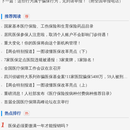
下一篇：
这些行为属于骗保行为，见到请举报！（附全国举报电话）
推荐阅读
国家基本医疗保险、工伤保险和生育保险药品目录
居民医保参保人注意啦，取消个人账户不会影响门诊待遇！
重大变化！你的医保将由这个新机构管理！
【两会特别报道】一图读懂医保改革亮点（下）
7家医保定点医院违规被通报：3家黄牌，1家除名！
全国医疗保障工作会议在京召开
四川侦破特大系列诈骗医保基金案!11家医院骗保5400万，59人被刑拘！
【两会特别报道】一图读懂医保改革亮点（上）
重磅消息！人社部发布《医疗保险按病种付费病种推荐目录》
首届全国医疗保障高峰论坛在京举行
热点排行
1
医保必须要缴满一年才能报销吗？