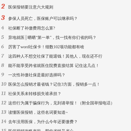
2
医保报销要注意六大规则
3
参保人员死亡，医保账户可以继承吗？
4
社保断了补缴费用怎么算?
5
异地就医│晒晒“第一单”，找一找有你们省的吗？
6
厉害了word社保卡！细数102项功能都有啥
7
这四种人不想交社保了能退钱！其他人，现在还不行
8
能不能享受跨省就医住院费直接结算 记住这几点！
9
一次性补缴社保是最好选择吗？
10
医保怎么报销才最省钱？记住3方面，报销多一点！
11
社保关系未转移损失谁承担？
12
这些行为属于骗保行为，见到请举报！（附全国举报电话）
13
读懂医保报销，这些名词要知道~
14
去年没用医保，为什么今年还要缴费？
15