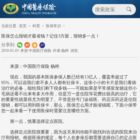
当前位置 :
首页
>
科普
>
医保常识
>
医保怎么报销才最省钱？记住3方面，报销多一点！
分享到
2019-01-03
来源:中国医疗保险
作者:杨梓
浏览:
来源：中国医疗保险 杨梓
现在，我国的基本医保参保人数已经有13亿人，覆盖率超过了
95%，可以说我们差不多人人都有社保卡。这张小小的卡片是我们看病
治疗的必备，能给我们剩下很多钱——可能如果是平常感冒发烧这些小
毛病还看不出来有多大作用，但是万一是住院等花费比较高的治疗，它
的重要性就显得尤为明显了。不管是挂号门诊就医、药店买药还是住院
报销，都可以用到医保卡，那么，医保怎么用才能省钱呢，下面小保带
您一起来看一下使用医保时需要注意哪些方面。
第一点，慎重选择定点医院。
选择定点医院很重要，因为这关系到你能不能找到合适的医院来治
疗和报销。根据医保的规定，每个人在参保后都需要选择自己的定点医