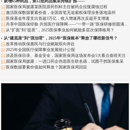
新增65种药品，第12批药品集采持续扩围——
国家医保局披露某医院原药剂科主任被药企拉拢腐蚀过程
激活医保数据要素价值，全国首笔无追索权保理业务落地温州
医保基金年度支出首超3万亿，收入增速再次反超开支增速
共享中国医保经验 共筑医疗保障网——“一带一路”医保研修班圆满落幕！
从“扩面”到“提质”，2025医保事业如何赋能多层次保障格局？
从“建底座”到“强治理”，2025年“医保账本”释放了哪些新信号？
改革推动医保惠民与行业赋能双向奔赴
2025年全国医疗保障事业发展统计公报
涉及医保目录、基金安全，国家医保局这场发布会5大看点值得关注
国家医保局披露：一进口药企伪造医生联名函，试图干扰医保集采
医保数据要素价值如何释放？国家医保局回应