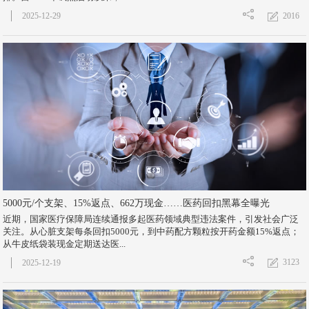
2016
2025-12-29
5000元/个支架、15%返点、662万现金……医药回扣黑幕全曝光
近期，国家医疗保障局连续通报多起医药领域典型违法案件，引发社会广泛
关注。从心脏支架每条回扣5000元，到中药配方颗粒按开药金额15%返点；
从牛皮纸袋装现金定期送达医...
3123
2025-12-19