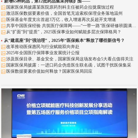
新增65种药品，第12批药品集采持续扩围——
国家医保局披露某医院原药剂科主任被药企拉拢腐蚀过程
激活医保数据要素价值，全国首笔无追索权保理业务落地温州
医保基金年度支出首超3万亿，收入增速再次反超开支增速
共享中国医保经验 共筑医疗保障网——“一带一路”医保研修班圆满落幕！
从“扩面”到“提质”，2025医保事业如何赋能多层次保障格局？
从“建底座”到“强治理”，2025年“医保账本”释放了哪些新信号？
改革推动医保惠民与行业赋能双向奔赴
2025年全国医疗保障事业发展统计公报
涉及医保目录、基金安全，国家医保局这场发布会5大看点值得关注
国家医保局披露：一进口药企伪造医生联名函，试图干扰医保集采
医保数据要素价值如何释放？国家医保局回应