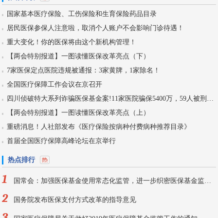
国家基本医疗保险、工伤保险和生育保险药品目录
居民医保参保人注意啦，取消个人账户不会影响门诊待遇！
重大变化！你的医保将由这个新机构管理！
【两会特别报道】一图读懂医保改革亮点（下）
7家医保定点医院违规被通报：3家黄牌，1家除名！
全国医疗保障工作会议在京召开
四川侦破特大系列诈骗医保基金案!11家医院骗保5400万，59人被刑拘！
【两会特别报道】一图读懂医保改革亮点（上）
重磅消息！人社部发布《医疗保险按病种付费病种推荐目录》
首届全国医疗保障高峰论坛在京举行
热点排行
1
国常会：加强医保基金使用常态化监管，进一步织密医保基金监管网
2
国务院发布医保支付方式改革的指导意见
3