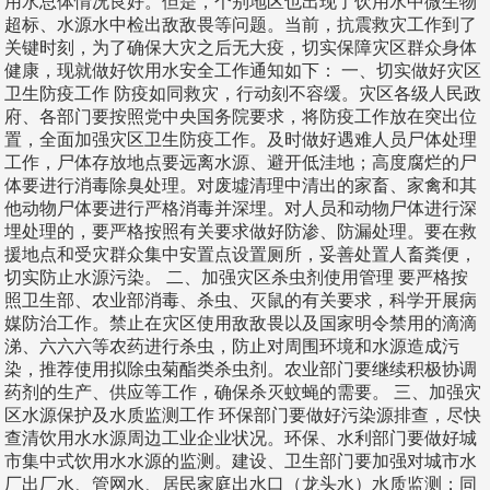
用水总体情况良好。但是，个别地区也出现了饮用水中微生物
超标、水源水中检出敌敌畏等问题。当前，抗震救灾工作到了
关键时刻，为了确保大灾之后无大疫，切实保障灾区群众身体
健康，现就做好饮用水安全工作通知如下： 一、切实做好灾区
卫生防疫工作 防疫如同救灾，行动刻不容缓。灾区各级人民政
府、各部门要按照党中央国务院要求，将防疫工作放在突出位
置，全面加强灾区卫生防疫工作。及时做好遇难人员尸体处理
工作，尸体存放地点要远离水源、避开低洼地；高度腐烂的尸
体要进行消毒除臭处理。对废墟清理中清出的家畜、家禽和其
他动物尸体要进行严格消毒并深埋。对人员和动物尸体进行深
埋处理的，要严格按照有关要求做好防渗、防漏处理。要在救
援地点和受灾群众集中安置点设置厕所，妥善处置人畜粪便，
切实防止水源污染。 二、加强灾区杀虫剂使用管理 要严格按
照卫生部、农业部消毒、杀虫、灭鼠的有关要求，科学开展病
媒防治工作。禁止在灾区使用敌敌畏以及国家明令禁用的滴滴
涕、六六六等农药进行杀虫，防止对周围环境和水源造成污
染，推荐使用拟除虫菊酯类杀虫剂。农业部门要继续积极协调
药剂的生产、供应等工作，确保杀灭蚊蝇的需要。 三、加强灾
区水源保护及水质监测工作 环保部门要做好污染源排查，尽快
查清饮用水水源周边工业企业状况。环保、水利部门要做好城
市集中式饮用水水源的监测。建设、卫生部门要加强对城市水
厂出厂水、管网水、居民家庭出水口（龙头水）水质监测；同