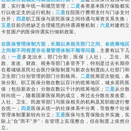
度，实行集中统一和规范管理；
二是
各类基本医疗保险都实
行以收定支的运行机制；
三是
住院医疗费用支付与门诊支付
分开；
四是
职工医保与居民医保之间待遇与筹资关系失衡；
五是
目前仍然缺乏合理规范的待遇调整机制；
六是
对建档立
卡贫困户的医保待遇实行倾斜政策。
在医保管理体制方面，长期以来相关部门之间、各统筹地区
之间都不同程度存在着管理体制不顺等问题
，主要有以下几
点：
一是
多龙治水，部门分割，医保（人社）、卫生、民
政、发改、财政、税务等部门多管齐下，特别是过去长期存
在着城镇居民社会医疗保险制度与新农合制度由人社部门和
卫生部门分别管理的部门分割格局。
二是
统筹层次较低，条
块分割。职工医保分散在数以百计的统筹地区，城乡居民医
保（包括新农合）分散在数以千计的统筹地区；
三是
从分散
转向统一，随着国家医保局的成立，将过去分散在发改委、
人社、卫生、民政等部门与医保相关的机构及其职能进行整
合统一；
四是
医保从统一的社保体系中分离，导致整个社保
管理体制重新转向分立；
五是
医保与生育保险合并实施，实
际上“合”而不“并”：在管理上实现整合，但在制度上依然分
立。