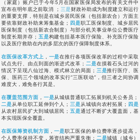
（家庭）账户已于今年5月在国家医保局发布的有关文件中
宣布在明年底之前取消 ；
三是
财政补助成为制度建立和运行
的重要支撑，特别是在城乡居民医保（包括新农合）方面主
要依靠财政补助来筹集基金；
四是
职工医保制度、城乡居民
医保制度（包括新农合制度）与部分机关事业单位公费医疗
制度长期并存；
五是
构建包括基本医疗保险、补充医疗保险
以及医疗救助在内的多层次的医疗保障制度体系。
在医保改革方式上
，
一是
在推行各项医保改革的过程中采取
试点先行、由点到面的渐进式改革；
二是
在摸着石头过河的
情况下呈现八仙过海、模式林立的局面；
三是
推行医疗、医
保、医药三个领域的改革实行“三医联动”，但三者之间协调
难度大，难免各行其是。
在覆盖范围方面
，
一是
从城镇普通职工拓展到机关公务员；
二是
从单位职工延伸到个人；
三是
从城镇向农村拓展；
四是
从农村居民扩大到城镇居民；
五是
通过不断扩大覆盖面，基
本实现医保全覆盖。
在医保筹资机制方面
，
一是
职工医保的单位费率逐步提高，
个人费率保持不变，筹资结构严重失衡；
二是
城镇（城乡）