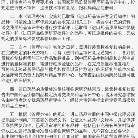
理，经审查符合受理要求的，转国家药品监督管理局药品审评中心，按
规定进行技术审评，提出技术审评意见，报我局药品注册司。
二、本《管理办法》实施前已取得《进口药品审评意见通知件》的
品种，可按原通知审评意见的要求完成相关工作，将要求补充的资料，
送交我局药品审评中心进行技术审评；已取得《进口药品质量标准复核
批件》和《进口药品临床研究批件》的品种，可按原批件的要求，完成
规定的质量标准复核和临床验证工作。
三、自本《管理办法》实施之日起，需进行质量标准复核的品种，
在完成规定的补充资料后，可持《进口药品审评意见通知件》，备好质
量标准复核所需的三批样品和标准品，到中国药品生物制品检定所申请
进行质量标准复核；需进行临床验证的品种，在完成质量标准复核后，
可将临床验证所需药品的批号和数量以及推荐进行临床研究的单位名单
及临床研究负责人报我局药品审评中心。经审查后由我局药品注册司批
准进行临床研究。
四、进口药品的质量标准复核和临床研究结束后，质量标准复核报
告由中国药品生物制品检定所送交我局药品审评中心，临床研究总结报
告由申请者送交我局药品审评中心，经技术审评并提出审评意见后报我
局药品注册司。
五、根据《管理办法》的规定，进口药品注册的中国申报代理必须
提供国外制药厂商签署的授权文书、公证文件及其中文译本，并提供其
工商执照复印件。已受理审评的所有品种，包括已补充完有关资料待审
评或正在进行质量标准复核和临床研究的品种，凡不符合上述要求的，
其中国申报代理必须在1999年12月30日前，向国家药品监督管理局药品