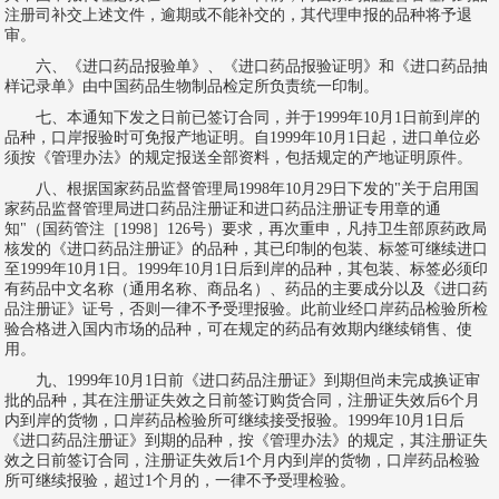
注册司补交上述文件，逾期或不能补交的，其代理申报的品种将予退
审。
六、《进口药品报验单》、《进口药品报验证明》和《进口药品抽
样记录单》由中国药品生物制品检定所负责统一印制。
七、本通知下发之日前已签订合同，并于1999年10月1日前到岸的
品种，口岸报验时可免报产地证明。自1999年10月1日起，进口单位必
须按《管理办法》的规定报送全部资料，包括规定的产地证明原件。
八、根据国家药品监督管理局1998年10月29日下发的"关于启用国
家药品监督管理局进口药品注册证和进口药品注册证专用章的通
知"（国药管注［1998］126号）要求，再次重申，凡持卫生部原药政局
核发的《进口药品注册证》的品种，其已印制的包装、标签可继续进口
至1999年10月1日。1999年10月1日后到岸的品种，其包装、标签必须印
有药品中文名称（通用名称、商品名）、药品的主要成分以及《进口药
品注册证》证号，否则一律不予受理报验。此前业经口岸药品检验所检
验合格进入国内市场的品种，可在规定的药品有效期内继续销售、使
用。
九、1999年10月1日前《进口药品注册证》到期但尚未完成换证审
批的品种，其在注册证失效之日前签订购货合同，注册证失效后6个月
内到岸的货物，口岸药品检验所可继续接受报验。1999年10月1日后
《进口药品注册证》到期的品种，按《管理办法》的规定，其注册证失
效之日前签订合同，注册证失效后1个月内到岸的货物，口岸药品检验
所可继续报验，超过1个月的，一律不予受理检验。