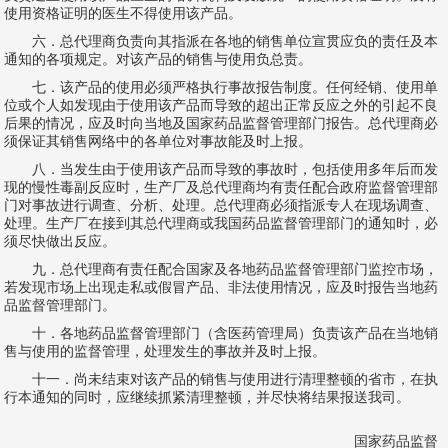
使用资格证明的医生不得使用该产品。
六．总代理商负责向其指派在各地的销售单位宣贯应负的责任及本
通知的各项规定。对该产品的销售与使用负总责。
七．该产品的使用必须严格执行事故报告制度。任何经销、使用单
位或个人如发现由于使用该产品而导致的超出正常反应之外的引起不良
后果的情况，应及时向当地及国家药品监督管理部门报告。总代理商必
须保证其销售网络中的各单位对事故能及时上报。
八．当发生由于使用该产品而导致的事故时，包括使用多年后而发
现的慢性毒副反应时，生产厂及总代理商均有责任配合政府监督管理部
门对事故进行调查、分析、处理。总代理商必须指派专人在现场调查、
处理。生产厂在接到其总代理商或我国药品监督管理部门的通知时，必
须尽快做出反应。
九．总代理商有责任配合国家及各地药品监督管理部门监控市场，
若发现市场上出现走私或假冒产品、非法使用情况，应及时报告当地药
品监督管理部门。
十．各地药品监督管理部门（含医药管理局）负责该产品在当地销
售与使用的监督管理，处理发生的事故并及时上报。
十一．尚未结束对该产品的销售与使用进行清理整顿的省市，在执
行本通知的同时，应继续抓紧清理整顿，并尽快将结果报送我司。
国家药品监督