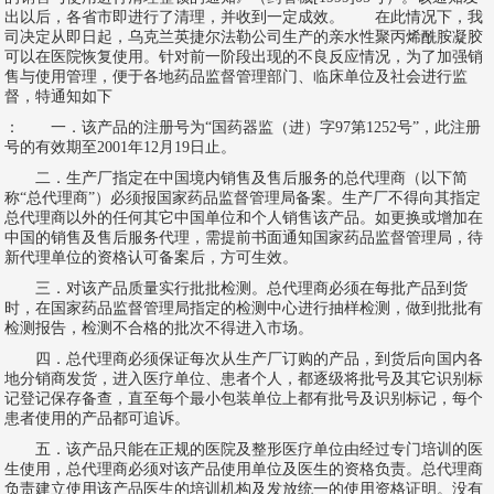
出以后，各省市即进行了清理，并收到一定成效。 在此情况下，我
司决定从即日起，乌克兰英捷尔法勒公司生产的亲水性聚丙烯酰胺凝胶
可以在医院恢复使用。针对前一阶段出现的不良反应情况，为了加强销
售与使用管理，便于各地药品监督管理部门、临床单位及社会进行监
督，特通知如下
： 一．该产品的注册号为“国药器监（进）字97第1252号”，此注册
号的有效期至2001年12月19日止。
二．生产厂指定在中国境内销售及售后服务的总代理商（以下简
称“总代理商”）必须报国家药品监督管理局备案。生产厂不得向其指定
总代理商以外的任何其它中国单位和个人销售该产品。如更换或增加在
中国的销售及售后服务代理，需提前书面通知国家药品监督管理局，待
新代理单位的资格认可备案后，方可生效。
三．对该产品质量实行批批检测。总代理商必须在每批产品到货
时，在国家药品监督管理局指定的检测中心进行抽样检测，做到批批有
检测报告，检测不合格的批次不得进入市场。
四．总代理商必须保证每次从生产厂订购的产品，到货后向国内各
地分销商发货，进入医疗单位、患者个人，都逐级将批号及其它识别标
记登记保存备查，直至每个最小包装单位上都有批号及识别标记，每个
患者使用的产品都可追诉。
五．该产品只能在正规的医院及整形医疗单位由经过专门培训的医
生使用，总代理商必须对该产品使用单位及医生的资格负责。总代理商
负责建立使用该产品医生的培训机构及发放统一的使用资格证明。没有