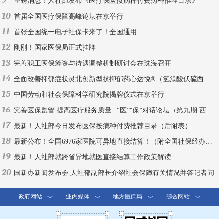
9
重磅消息！人社部发布《医疗保险按病种付费病种推荐目录》
10
首届全国医疗保障高峰论坛在京举行
11
首张全国统一电子社保卡来了！全国通用
12
刚刚！国家医保局正式挂牌
13
完善职工医保筹资与待遇调整机制研讨会在珠海召开
14
全面改善抑郁症状灵北创新型抗抑郁药心达悦®（氢溴酸伏硫西汀片）中国上市
15
中国劳动和社会保障科学研究院揭牌仪式在京举行
16
完善医保监管 提高医疗服务质量 | “医”“保”对话论坛（第九期·西安）
17
最新！人社部今日发布医保按病种付费推荐目录（后附表）
18
最新公布！全国6976家医院可异地直接结算！（附全国社保经办机构联系方式）
19
最新！人社部就跨省异地就医直接结算工作政策解读
20
国新办新闻发布会 人社部副部长介绍社会保障有关情况并答记者问
政府网站
业内媒体
地方医保局
综合网站