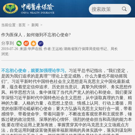
当前位置 :
首页
>
新闻
>
作为医保人，如何做到不忘初心使命?
分享到
2019-07-26
来源:华声在线
作者:王运柏 湖南省医疗保障局党组书记、局长
浏览:
不忘初心使命，就要加强理论学习。
习近平总书记指出，“我们坚定，
是因为我们追求的是真理”“理论上坚定成熟，什么力量也不能动摇我
们”。习近平新时代中国特色社会主义思想是马克思主义中国化最新成
果，蕴含着坚定信仰追求、历史担当意识、真挚为民情怀、务实思想作
风、科学思想方法，集中体现了当代共产党人的初心和使命。我们要深
学深悟习近平新时代中国特色社会主义思想，从中汲取真理的力量、精
神的力量、人格的力量，在思想上坚信、情感上认同、行动上遵循，用
党的创新理论砥砺初心使命；要大力弘扬马克思主义知行合一观，带着
感情学、带着使命学、带着问题学，不断改造客观世界和主观世界，锤
炼过硬的政治觉悟、深厚的初心情怀、强烈的使命担当和高强的能力本
领;要在理论运用上更加有效，掌握贯穿其中的马克思主义立场观点方
法，自觉运用到建设富饶美丽幸福新湖南的具体实践中，落实到谋划和