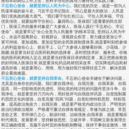
推动本职岗位工作上去，把科学理论的真理力量转化为实践力量。
不忘初心使命，就要坚持以人民为中心。
我们党的历史，就是一部为人
民谋幸福的奋斗史。习近平总书记指出，“民心是最大的政治，人民是
我们党执政的最大底气。”我们要守住红色江山、守住人民幸福、守住
优良传统，就要始终守住初心、赢得民心。医保部门是重要的民生部
门，医保工作的服务对象是广大参保人。医保人践行“不忘初心、牢记
使命”，就是要牢记“全心全意为人民服务”的根本宗旨, 坚持以人民为中
心，永远不脱离群众、轻视群众、漠视群众疾苦，努力建设更加公平、
更可持续、更加成熟、更加定型的全民医保制度体系;就是要时刻把参保
人的利益放在心上、抓在手上，让广大参保人能够看好病、少花钱、少
跑腿;就是要当好定点医药机构的选择者，及时把技术好、服务优、价格
低的医药机构纳入定点;就是要当好医保目录的制定者，真正把救命救急
的好药纳入医保目录;就是要深化药品耗材招采改革，切实降低药品耗材
虚高价格；就是要用心、用情、用力做好医疗保障扶贫工作，解决贫困
群众看病难题。
不忘初心使命，就要坚持自我革命。
不忘初心使命关键在于解决问题，
尤其是自身存在的问题。我们要自我净化、自我完善、自我革新、自我
提高，同一切影响党的先进性、弱化党的纯洁性的问题作坚决斗争。自
我净化，就是要坚持刀刃向内，用好批评与自我批评武器，自觉抵制腐
朽思想文化的侵蚀，自觉克服“四风”问题，自觉杜绝特权思想、特权现
象，提高政治免疫力；自我完善，就是要严格党内政治生活，严明党的
政治纪律政治规矩，严格遵守廉洁自律各项规定，常修为政之德、常思
贪欲之害、常怀律己之心，勘误纠错、治病强身;自我革新，就是要顺应
时代潮流、发展要求，坚持解放思想、立破并举，牢固树立新发展理念
和正确政绩观，克服不合时宜的体制机制弊端，保持干事创业激情，增