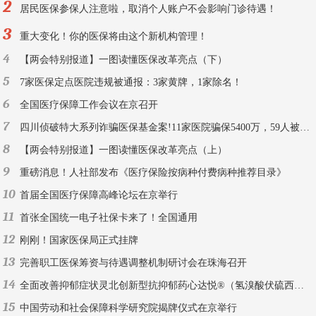
2
居民医保参保人注意啦，取消个人账户不会影响门诊待遇！
3
重大变化！你的医保将由这个新机构管理！
4
【两会特别报道】一图读懂医保改革亮点（下）
5
7家医保定点医院违规被通报：3家黄牌，1家除名！
6
全国医疗保障工作会议在京召开
7
四川侦破特大系列诈骗医保基金案!11家医院骗保5400万，59人被刑拘！
8
【两会特别报道】一图读懂医保改革亮点（上）
9
重磅消息！人社部发布《医疗保险按病种付费病种推荐目录》
10
首届全国医疗保障高峰论坛在京举行
11
首张全国统一电子社保卡来了！全国通用
12
刚刚！国家医保局正式挂牌
13
完善职工医保筹资与待遇调整机制研讨会在珠海召开
14
全面改善抑郁症状灵北创新型抗抑郁药心达悦®（氢溴酸伏硫西汀片）中国上市
15
中国劳动和社会保障科学研究院揭牌仪式在京举行