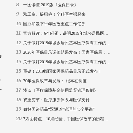
8
一图读懂 2019版《医保目录》
9
涨工资、提职称！全科医生强起来
10
国办印发下半年医改重点工作任务
11
官方解读：6个问题，讲明2019年城乡居民医保工作重点
12
关于做好2019年城乡居民基本医疗保障工作的通知
13
2020年医保目录调整结果发布！国家医保局：动态调整机制基本建成
会
14
关于做好2019年城乡居民基本医疗保障工作的通知
15
重磅！2019版国家医保药品目录正式发布！
16
70年医保改革与发展： 根本在制度
了
17
一
浅谈《医疗保障基金使用监督管理条例》
18
双重变革：医疗服务体系与医保支付
19
做好国谈药品“双通道”管理的“3个平衡”
20
7方面特点、10点经验，中国医保改革的历程与发展，这篇文章说全了！