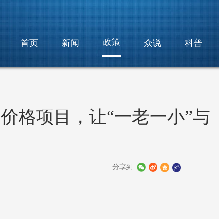
政策
首页
新闻
众说
科普
项价格项目，让“一老一小”与
分享到