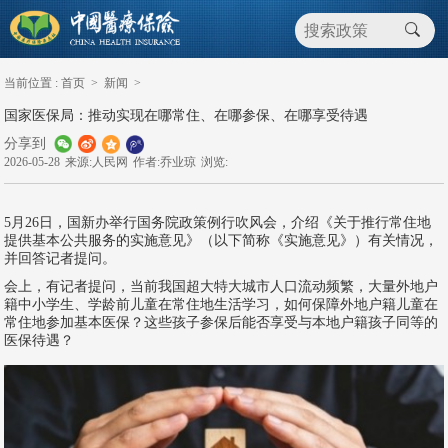
当前位置 :
首页
>
新闻
>
国家医保局：推动实现在哪常住、在哪参保、在哪享受待遇
分享到
2026-05-28
来源:人民网
作者:乔业琼
浏览:
5月26日，国新办举行国务院政策例行吹风会，介绍《关于推行常住地
提供基本公共服务的实施意见》（以下简称《实施意见》）有关情况，
并回答记者提问。
会上，有记者提问，当前我国超大特大城市人口流动频繁，大量外地户
籍中小学生、学龄前儿童在常住地生活学习，如何保障外地户籍儿童在
常住地参加基本医保？这些孩子参保后能否享受与本地户籍孩子同等的
医保待遇？