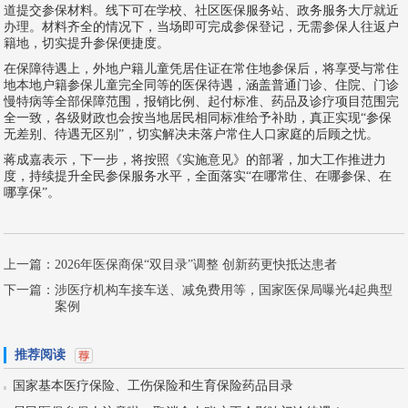
道提交参保材料。线下可在学校、社区医保服务站、政务服务大厅就近
办理。材料齐全的情况下，当场即可完成参保登记，无需参保人往返户
籍地，切实提升参保便捷度。
在保障待遇上，外地户籍儿童凭居住证在常住地参保后，将享受与常住
地本地户籍参保儿童完全同等的医保待遇，涵盖普通门诊、住院、门诊
慢特病等全部保障范围，报销比例、起付标准、药品及诊疗项目范围完
全一致，各级财政也会按当地居民相同标准给予补助，真正实现“参保
无差别、待遇无区别”，切实解决未落户常住人口家庭的后顾之忧。
蒋成嘉表示，下一步，将按照《实施意见》的部署，加大工作推进力
度，持续提升全民参保服务水平，全面落实“在哪常住、在哪参保、在
哪享保”。
上一篇：
2026年医保商保“双目录”调整 创新药更快抵达患者
下一篇：
涉医疗机构车接车送、减免费用等，国家医保局曝光4起典型
案例
推荐阅读
国家基本医疗保险、工伤保险和生育保险药品目录