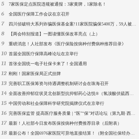
5
7家医保定点医院违规被通报：3家黄牌，1家除名！
6
全国医疗保障工作会议在京召开
7
四川侦破特大系列诈骗医保基金案!11家医院骗保5400万，59人被刑拘！
8
【两会特别报道】一图读懂医保改革亮点（上）
9
重磅消息！人社部发布《医疗保险按病种付费病种推荐目录》
10
首届全国医疗保障高峰论坛在京举行
11
首张全国统一电子社保卡来了！全国通用
12
刚刚！国家医保局正式挂牌
13
完善职工医保筹资与待遇调整机制研讨会在珠海召开
14
全面改善抑郁症状灵北创新型抗抑郁药心达悦®（氢溴酸伏硫西汀片）中国上市
15
中国劳动和社会保障科学研究院揭牌仪式在京举行
16
完善医保监管 提高医疗服务质量 | “医”“保”对话论坛（第九期·西安）
17
最新！人社部今日发布医保按病种付费推荐目录（后附表）
18
最新公布！全国6976家医院可异地直接结算！（附全国社保经办机构联系方式）