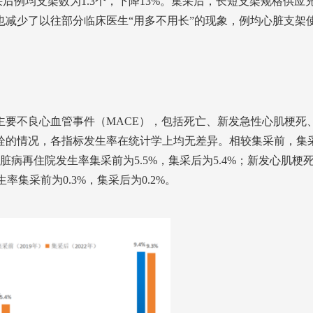
采后例均支架数为1.3个，下降13%。集采后，长短支架规格供应
减少了以往部分临床医生“用多不用长”的现象，例均心脏支架
主要不良心血管事件（MACE），包括死亡、新发急性心肌梗死
栓的情况，各指标发生率在统计学上均无差异。相较集采前，集
病再住院发生率集采前为5.5%，集采后为5.4%；新发心肌梗
率集采前为0.3%，集采后为0.2%。