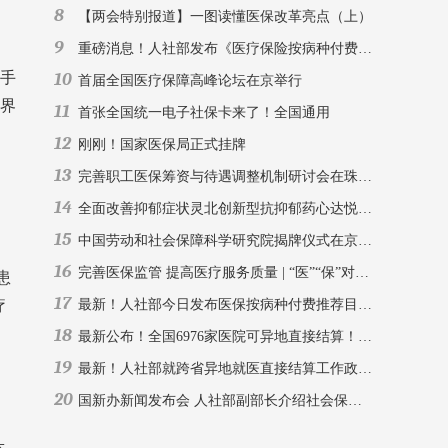
8
【两会特别报道】一图读懂医保改革亮点（上）
9
重磅消息！人社部发布《医疗保险按病种付费病种推荐目录》
入手
10
首届全国医疗保障高峰论坛在京举行
世界
11
首张全国统一电子社保卡来了！全国通用
12
刚刚！国家医保局正式挂牌
13
完善职工医保筹资与待遇调整机制研讨会在珠海召开
14
全面改善抑郁症状灵北创新型抗抑郁药心达悦®（氢溴酸伏硫西汀片）中国上市
15
中国劳动和社会保障科学研究院揭牌仪式在京举行
，
16
完善医保监管 提高医疗服务质量 | “医”“保”对话论坛（第九期·西安）
患
17
疗
最新！人社部今日发布医保按病种付费推荐目录（后附表）
18
最新公布！全国6976家医院可异地直接结算！（附全国社保经办机构联系方式）
19
最新！人社部就跨省异地就医直接结算工作政策解读
20
国新办新闻发布会 人社部副部长介绍社会保障有关情况并答记者问