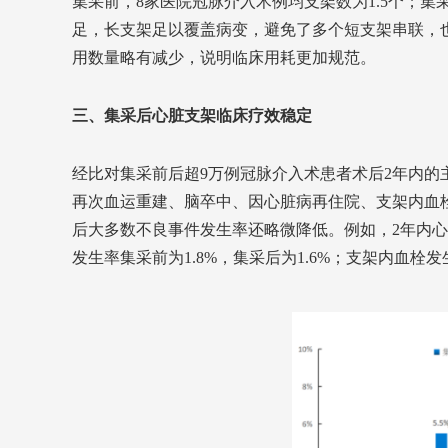
集采前，8家医院冠脉介入术例均支架数为1.5个；集
足，长支架足以覆盖病变，避免了多个短支架串联，也
用数量略有减少，说明临床用耗更加规范。
三、集采后心脏支架临床疗效稳定
经比对集采前后超9万例冠脉介入术患者术后2年内的
再次血运重建、脑卒中、因心脏病再住院、支架内血
后大多数不良事件发生率还略微降低。例如，2年内心脏
发生率集采前为1.8%，集采后为1.6%；支架内血栓发生