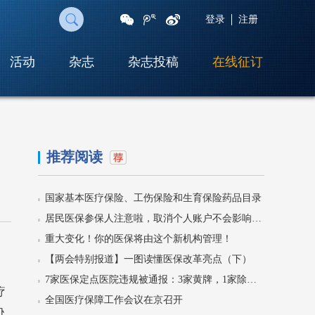
登录
注册
活动
杂志
杂志投稿
在线征订
扫
一
扫
即
可
推荐阅读
将
网
页
国家基本医疗保险、工伤保险和生育保险药品目录
分
享
居民医保参保人注意啦，取消个人账户不会影响门诊待遇！
至
重大变化！你的医保将由这个新机构管理！
朋
友
【两会特别报道】一图读懂医保改革亮点（下）
圈
7家医保定点医院违规被通报：3家黄牌，1家除名！
疗
全国医疗保障工作会议在京召开
协