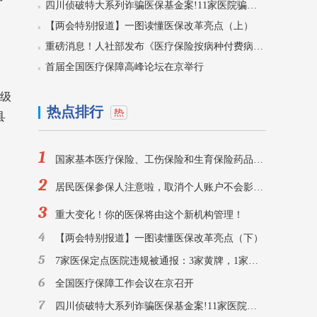
四川侦破特大系列诈骗医保基金案!11家医院骗保5400万，59人被刑拘！
【两会特别报道】一图读懂医保改革亮点（上）
重磅消息！人社部发布《医疗保险按病种付费病种推荐目录》
首届全国医疗保障高峰论坛在京举行
二级
热点排行
县
1
国家基本医疗保险、工伤保险和生育保险药品目录
2
居民医保参保人注意啦，取消个人账户不会影响门诊待遇！
3
重大变化！你的医保将由这个新机构管理！
4
【两会特别报道】一图读懂医保改革亮点（下）
5
7家医保定点医院违规被通报：3家黄牌，1家除名！
6
全国医疗保障工作会议在京召开
7
四川侦破特大系列诈骗医保基金案!11家医院骗保5400万，59人被刑拘！