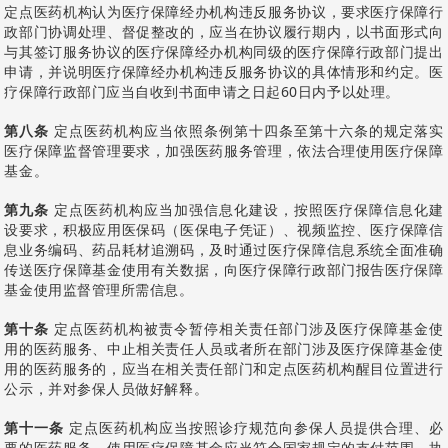
定点医药机构认为医疗保障经办机构违反服务协议，要求医疗保障行
政部门协调处理、督促整改的，应当在协议履行期内，以书面形式向
与其签订服务协议的医疗保障经办机构同级的医疗保障行政部门提出
申请，并说明医疗保障经办机构违反服务协议的具体情形和约定。医
疗保障行政部门应当自收到书面申请之日起60日内予以处理。
第八条
定点医药机构应当依照条例第十四条至第十六条的规定落实
医疗保障监督管理要求，加强医药服务管理，依法合理使用医疗保障
基金。
第九条
定点医药机构应当加强信息化建设，按照医疗保障信息化建
设要求，积极应用医保码（医保电子凭证）、视频监控、医疗保障信
息业务编码、药品耗材追溯码，及时通过医疗保障信息系统全面准确
传送医疗保障基金使用有关数据，向医疗保障行政部门报告医疗保障
基金使用监督管理所需信息。
第十条
定点医药机构被责令暂停相关责任部门涉及医疗保障基金使
用的医药服务、中止相关责任人员或者所在部门涉及医疗保障基金使
用的医药服务的，应当在相关责任部门和定点医药机构醒目位置进行
公示，并对参保人员做好解释。
第十一条
定点医药机构应当按照诊疗规范向参保人员提供合理、必
要的医药服务，使用医疗保障基金应当符合国家规定的支付范围，执