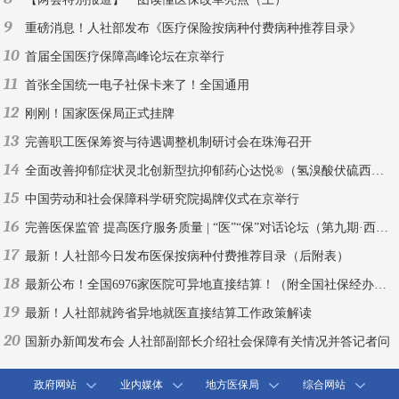
9
重磅消息！人社部发布《医疗保险按病种付费病种推荐目录》
10
首届全国医疗保障高峰论坛在京举行
11
首张全国统一电子社保卡来了！全国通用
12
刚刚！国家医保局正式挂牌
13
完善职工医保筹资与待遇调整机制研讨会在珠海召开
14
全面改善抑郁症状灵北创新型抗抑郁药心达悦®（氢溴酸伏硫西汀片）中国上市
15
中国劳动和社会保障科学研究院揭牌仪式在京举行
16
完善医保监管 提高医疗服务质量 | “医”“保”对话论坛（第九期·西安）
17
最新！人社部今日发布医保按病种付费推荐目录（后附表）
18
最新公布！全国6976家医院可异地直接结算！（附全国社保经办机构联系方式）
19
最新！人社部就跨省异地就医直接结算工作政策解读
20
国新办新闻发布会 人社部副部长介绍社会保障有关情况并答记者问
政府网站
业内媒体
地方医保局
综合网站