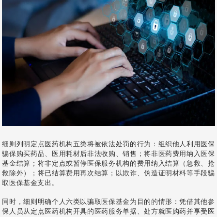
细则列明定点医药机构五类将被依法处罚的行为：组织他人利用医保
骗保购买药品、医用耗材后非法收购、销售；将非医药费用纳入医保
基金结算；将非定点或暂停医保服务机构的费用纳入结算（急救、抢
救除外）；将已结算费用再次结算；以欺诈、伪造证明材料等手段骗
取医保基金支出。
同时，细则明确个人六类以骗取医保基金为目的的情形：凭借其他参
保人员从定点医药机构开具的医药服务单据、处方就医购药并享受医