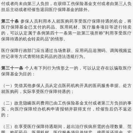
付或者尚未由第三人负担，在获得工伤保险基金支付或者由第三人负
担后主动或者经催告退回医疗保障基金的除外。
第三十条
参保人员利用本人就医购药享受医疗保障待遇的机会，将
医疗保障基金已支付的药品、医用耗材、医疗服务项目等进行转卖
的，可以认定属于条例第四十一条第一款第三项所称“利用享受医疗
保障待遇的机会转卖药品”的情形。
医疗保障行政部门应当通过当场查获、应用药品追溯码、调阅视频监
控记录等方式查明转卖药品的违法违规行为。
第三十一条
个人有下列行为情形之一的，可以认定存在以骗取医疗
保障基金为目的：
（一）凭借其他参保人员从定点医药机构开具的医药服务单据、处方
就医购药，实际享受医疗保障待遇的；
（二）故意隐瞒医药费用已由工伤保险基金支付或者第三方负担的事
实，向医疗保障经办机构申请报销并获得支付，经催告后仍不返还
的；
（三）在享受医疗保障待遇期间，超出治疗疾病所需的合理数量、范
围，购买药品、医用耗材、医疗服务项目并转卖，接受返还现金、实