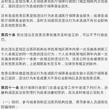
及时改正是指当事人主动或者在医疗保障行政部门规定期限内主动改
正，退回违法行为造成的医疗保障基金损失。
没有造成危害后果是指违法行为未造成医疗保障基金损失；或者造成
医疗保障基金损失的，及时主动退回且违法行为未造成不良社会影响
及其他危害后果。
第四十条
初次违法且危害后果轻微并及时改正的，可以不予行政处
罚。
初次违法是指定点医药机构在本统筹地区两年内第一次实施条例第三
十八条规定的同一性质的违法行为；个人在本统筹地区两年内第一次
实施条例第四十一条第一款规定的违法行为。涉及公民生命健康安全
且有危害后果的，上述期限延长至五年，法律另有规定的除外。
危害后果轻微是指违法行为造成医疗保障基金损失较小且医疗保障基
金已追回，违法行为未造成重大不良社会影响以及其他危害后果。
第四十一条
医疗保障行政部门在基金监管工作中发现下列行为，涉
嫌构成违反治安管理行为或者涉嫌犯罪的，应当及时移送公安机关：
（一）组织、参与或者协助定点医药机构拉拢、诱导参保人员虚假住
院骗保的；