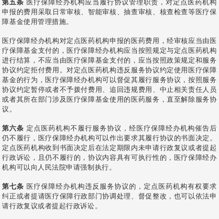
第五条
医疗保障经办机构应当履行协议管理职责，对定点医药机构
申报的费用采取日常审核、智能审核、抽查审核、核查检查等医疗保
障基金使用管理措施。
医疗保障经办机构对定点医药机构申报的医药费用，经审核应当由医
疗保障基金支付的，医疗保障经办机构应当按照规定与定点医药机构
进行结算，不应当由医疗保障基金支付的，应当按照政策规定和服务
协议约定拒付费用。对定点医药机构违反服务协议约定使用医疗保障
基金的行为，医疗保障经办机构可以督促其履行服务协议，按照服务
协议约定暂停或者不予拨付费用、追回违规费用、中止相关责任人员
或者其所在部门涉及医疗保障基金使用的医药服务，直至解除服务协
议。
第六条
定点医药机构不履行服务协议，经医疗保障经办机构催告后
仍不履行，医疗保障经办机构可以作出要求其履行协议的书面决定。
定点医药机构收到书面决定后在法定期限内未申请行政复议或者提起
行政诉讼，且仍不履行的，协议内容具有可执行性的，医疗保障经办
机构可以向人民法院申请强制执行。
第七条
医疗保障经办机构违反服务协议的，定点医药机构有权要求
纠正或者提请医疗保障行政部门协调处理、督促整改，也可以依法申
请行政复议或者提起行政诉讼。