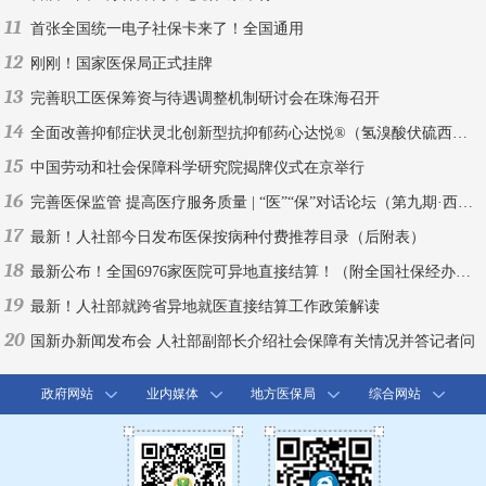
11
首张全国统一电子社保卡来了！全国通用
12
刚刚！国家医保局正式挂牌
13
完善职工医保筹资与待遇调整机制研讨会在珠海召开
14
全面改善抑郁症状灵北创新型抗抑郁药心达悦®（氢溴酸伏硫西汀片）中国上市
15
中国劳动和社会保障科学研究院揭牌仪式在京举行
16
完善医保监管 提高医疗服务质量 | “医”“保”对话论坛（第九期·西安）
17
最新！人社部今日发布医保按病种付费推荐目录（后附表）
18
最新公布！全国6976家医院可异地直接结算！（附全国社保经办机构联系方式）
19
最新！人社部就跨省异地就医直接结算工作政策解读
20
国新办新闻发布会 人社部副部长介绍社会保障有关情况并答记者问
政府网站
业内媒体
地方医保局
综合网站