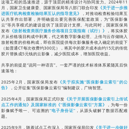
这项工程的迅速推进，源于顶层的精准设计与协同发力。2024年11
月，国家卫生健康委、国家医保局等八部门联合印发
《关于进一步推
进医疗机构检查检验结果互认的指导意见》
，对推动检查检验结果互
认共享作出部署，并明确提出要完善医保配套政策，为“医保影像
云”等共享模式的建设提供了顶层设计支撑。与此同时，国家医保局
发布
《放射检查类医疗服务价格项目立项指南（试行）》
，将实体胶
片从价格项目构成中剥离，代之将数字影像处理、上传与云存储纳入
放射检查的价格构成，即在医院提供每次影像服务收入确定的前提下
（如普通CT每次收费约300元），将其中的胶片成本由约15元的传统
胶片替换成5元钱的云影像，减少医院成本，增加医院收益。
共享的前提是“说同一种语言”。一套严谨的技术标准体系紧随其后快
速落地：
2025年2月，国家医保局发布
《关于拟实施“医保影像云索引”的公
告》
，公开征集“医保影像云索引”编制建议，广纳智慧。
2025年4月，国家医保局正式印发
《关于开展医保影像云索引上传试
点工作的通知》及国家标准的《“医保影像云索引”方案》
，为每一份
影像赋予唯一、可追溯的
“电子身份证”
，从源头破解了数据匹配难
题。
2025年9月，随着试点工作深入，国家医保局印发
《关于进一步做好