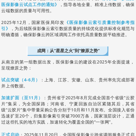
医保影像云试点工作的通知》
，指导各地全量、精准上传数据，确保
云端数据的质量与可用性。
2025年12月，国家医保局印发
《医保影像云索引质量控制参考指
引》
，为后续医保影像云索引数据质量的持续优化提供标准化规范与
明确遵循，确保影像云跨区域调阅工作依托高质量数据平稳推进。
成网：从“星星之火”到“燎原之势”
从南京的第一组数据出发，医保影像云的建设在2025年全面提速，
呈现燎原之势：
试点突破（4-6月）
：上海、江苏、安徽、山东、贵州率先完成部署
并上传数据。
加速扩面（至11月）
：贵州省于2025年8月完成全国首个省级“云胶
片”集采，为全国探路；河南省、宁夏回族自治区紧随其后，其省
级“云胶片”集中带量采购公告分别于10月和11月发布。全国接入省份
迅速扩至20个，归集影像索引突破7000万条，国家顶层设计，正通
过这些扎实的地方实践，加速转化为覆盖全国的“一张网”。
正式启动
：2025年11月20日，全国医保影像云跨省调阅服务正式启