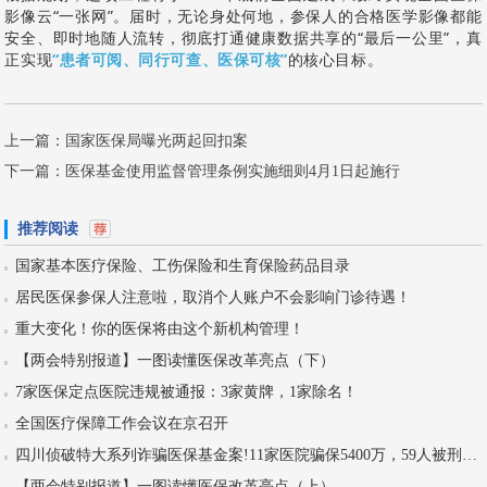
影像云“一张网”。届时，无论身处何地，参保人的合格医学影像都能
安全、即时地随人流转，彻底打通健康数据共享的“最后一公里”，真
正实现
“患者可阅、同行可查、医保可核”
的核心目标。
上一篇：
国家医保局曝光两起回扣案
下一篇：
医保基金使用监督管理条例实施细则4月1日起施行
推荐阅读
国家基本医疗保险、工伤保险和生育保险药品目录
居民医保参保人注意啦，取消个人账户不会影响门诊待遇！
重大变化！你的医保将由这个新机构管理！
【两会特别报道】一图读懂医保改革亮点（下）
7家医保定点医院违规被通报：3家黄牌，1家除名！
全国医疗保障工作会议在京召开
四川侦破特大系列诈骗医保基金案!11家医院骗保5400万，59人被刑拘！
【两会特别报道】一图读懂医保改革亮点（上）