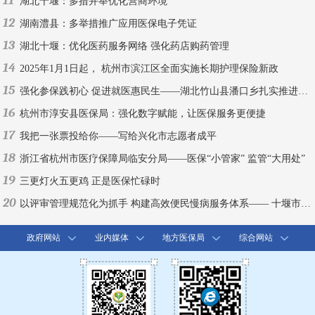
11
湖北十堰：多措并举优化营商环境
12
湖南澧县：多举措推广应用医保电子凭证
13
湖北十堰：优化医药服务网络 强化药店购药管理
14
2025年1月1日起， 杭州市滨江区全面实施长期护理保险新政
15
强化参保践初心 促进就医惠民生——湖北竹山县潘口乡扎实推进医保参保扩面工作
16
杭州市淳安县医保局：强化数字赋能，让医保服务更便捷
17
我把一张票投给你——写给兴化市志愿者成平
18
浙江省杭州市医疗保障局临安分局——医保“小管家” 监管“大用处”
19
三更灯火五更鸡 正是医保忙碌时
20
以评审管理规范化为抓手 构建高效便民慢病服务体系—— 十堰市门诊慢特病保障工作实践与探索
政府网站
业内媒体
地方医保局
综合网站