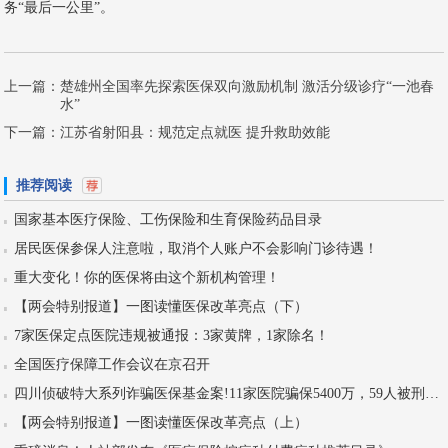
务“最后一公里”。
上一篇：
楚雄州全国率先探索医保双向激励机制 激活分级诊疗“一池春
水”
下一篇：
江苏省射阳县：规范定点就医 提升救助效能
推荐阅读
国家基本医疗保险、工伤保险和生育保险药品目录
居民医保参保人注意啦，取消个人账户不会影响门诊待遇！
重大变化！你的医保将由这个新机构管理！
【两会特别报道】一图读懂医保改革亮点（下）
7家医保定点医院违规被通报：3家黄牌，1家除名！
全国医疗保障工作会议在京召开
四川侦破特大系列诈骗医保基金案!11家医院骗保5400万，59人被刑拘！
【两会特别报道】一图读懂医保改革亮点（上）