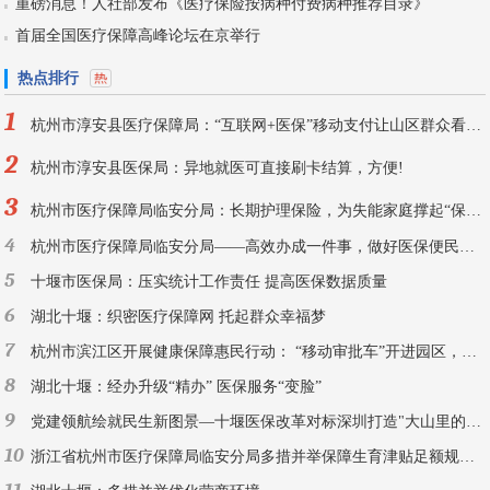
重磅消息！人社部发布《医疗保险按病种付费病种推荐目录》
首届全国医疗保障高峰论坛在京举行
热点排行
1
杭州市淳安县医疗保障局：“互联网+医保”移动支付让山区群众看病配药不再难
2
杭州市淳安县医保局：异地就医可直接刷卡结算，方便!
3
杭州市医疗保障局临安分局：长期护理保险，为失能家庭撑起“保护伞”
4
杭州市医疗保障局临安分局——高效办成一件事，做好医保便民惠民实事
5
十堰市医保局：压实统计工作责任 提高医保数据质量
6
湖北十堰：织密医疗保障网 托起群众幸福梦
7
杭州市滨江区开展健康保障惠民行动： “移动审批车”开进园区，医保助企直达“家”门口
8
湖北十堰：经办升级“精办” 医保服务“变脸”
9
党建领航绘就民生新图景—十堰医保改革对标深圳打造"大山里的健康支点"
10
浙江省杭州市医疗保障局临安分局多措并举保障生育津贴足额规范发放