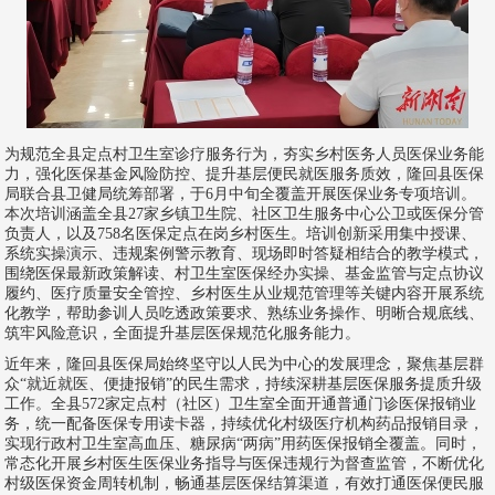
为规范全县定点村卫生室诊疗服务行为，夯实乡村医务人员医保业务能
力，强化医保基金风险防控、提升基层便民就医服务质效，隆回县医保
局联合县卫健局统筹部署，于6月中旬全覆盖开展医保业务专项培训。
本次培训涵盖全县27家乡镇卫生院、社区卫生服务中心公卫或医保分管
负责人，以及758名医保定点在岗乡村医生。培训创新采用集中授课、
系统实操演示、违规案例警示教育、现场即时答疑相结合的教学模式，
围绕医保最新政策解读、村卫生室医保经办实操、基金监管与定点协议
履约、医疗质量安全管控、乡村医生从业规范管理等关键内容开展系统
化教学，帮助参训人员吃透政策要求、熟练业务操作、明晰合规底线、
筑牢风险意识，全面提升基层医保规范化服务能力。
近年来，隆回县医保局始终坚守以人民为中心的发展理念，聚焦基层群
众“就近就医、便捷报销”的民生需求，持续深耕基层医保服务提质升级
工作。全县572家定点村（社区）卫生室全面开通普通门诊医保报销业
务，统一配备医保专用读卡器，持续优化村级医疗机构药品报销目录，
实现行政村卫生室高血压、糖尿病“两病”用药医保报销全覆盖。同时，
常态化开展乡村医生医保业务指导与医保违规行为督查监管，不断优化
村级医保资金周转机制，畅通基层医保结算渠道，有效打通医保便民服