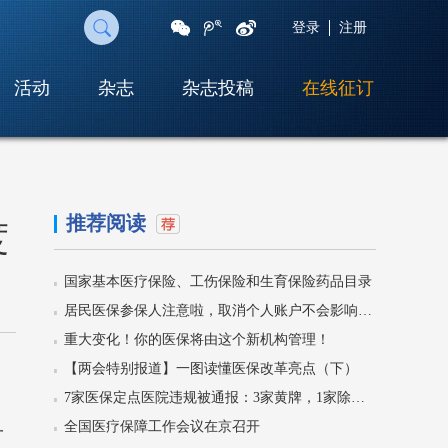
登录
注册
活动
杂志
杂志投稿
在线征订
扫
一
扫
即
可
推荐阅读
度
将
网
页
国家基本医疗保险、工伤保险和生育保险药品目录
分
享
居民医保参保人注意啦，取消个人账户不会影响门诊待遇！
至
重大变化！你的医保将由这个新机构管理！
朋
友
【两会特别报道】一图读懂医保改革亮点（下）
圈
7家医保定点医院违规被通报：3家黄牌，1家除名！
全国医疗保障工作会议在京召开
一