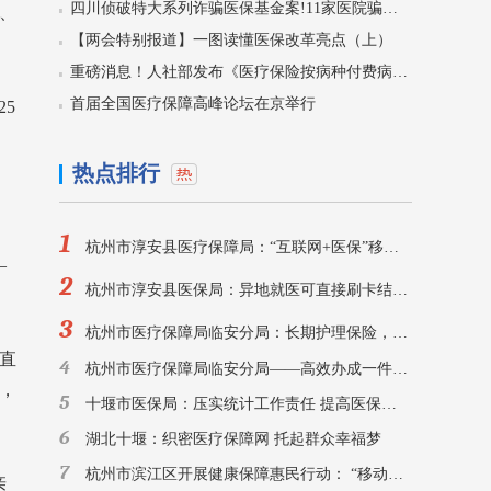
四川侦破特大系列诈骗医保基金案!11家医院骗保5400万，59人被刑拘！
、
【两会特别报道】一图读懂医保改革亮点（上）
重磅消息！人社部发布《医疗保险按病种付费病种推荐目录》
首届全国医疗保障高峰论坛在京举行
5
热点排行
1
杭州市淳安县医疗保障局：“互联网+医保”移动支付让山区群众看病配药不再难
—
2
杭州市淳安县医保局：异地就医可直接刷卡结算，方便!
3
杭州市医疗保障局临安分局：长期护理保险，为失能家庭撑起“保护伞”
直
4
杭州市医疗保障局临安分局——高效办成一件事，做好医保便民惠民实事
，
5
十堰市医保局：压实统计工作责任 提高医保数据质量
6
湖北十堰：织密医疗保障网 托起群众幸福梦
7
杭州市滨江区开展健康保障惠民行动： “移动审批车”开进园区，医保助企直达“家”门口
亲