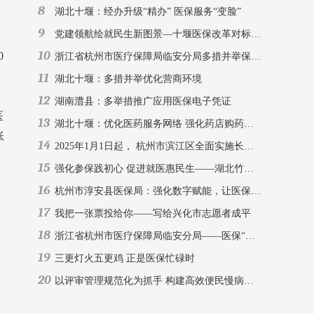
8
湖北十堰：经办升级“精办” 医保服务“变脸”
9
党建领航绘就民生新图景—十堰医保改革对标深圳打造"大山里的健康支点"
10
0
浙江省杭州市医疗保障局临安分局多措并举保障生育津贴足额规范发放
11
湖北十堰：多措并举优化营商环境
12
湖南澧县：多举措推广应用医保电子凭证
医
13
湖北十堰：优化医药服务网络 强化药店购药管理
账
14
2025年1月1日起， 杭州市滨江区全面实施长期护理保险新政
15
强化参保践初心 促进就医惠民生——湖北竹山县潘口乡扎实推进医保参保扩面工作
16
杭州市淳安县医保局：强化数字赋能，让医保服务更便捷
17
我把一张票投给你——写给兴化市志愿者成平
18
浙江省杭州市医疗保障局临安分局——医保“小管家” 监管“大用处”
19
三更灯火五更鸡 正是医保忙碌时
20
以评审管理规范化为抓手 构建高效便民慢病服务体系—— 十堰市门诊慢特病保障工作实践与探索