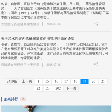
各省、自治区、直辖市劳动（劳动和社会保障）厅（局）、药品监督管理
局： 为了贯彻落实《国务院关于建立城镇职工基本医疗保险制度的决
定》（国发［1998］44号），劳动保障部与药品监管局制定了《城镇职工基
本医疗保险定点零售药店管理暂...
管理|暂行|办法|通知|零售|城镇
2008-07-16
关于亲水性聚丙烯酰胺凝胶使用管理问题的通知
各省、直辖市、自治区药品监督管理局： 1999年1月20日至21日，我司
在北京组织召开了对乌克兰英捷尔法勒公司生产的亲水性聚丙烯酰胺凝胶产
品的专家论证会。评审结论是：该产品是目前相对安全的软组织填充剂，可
以继续使用。专家同时建议，...
问题|通知|管理|使用|关于|产品
2008-07-16
2419条
上一页
1
15
16
17
18
20
21
19
22
23
202
下一页
热点排行